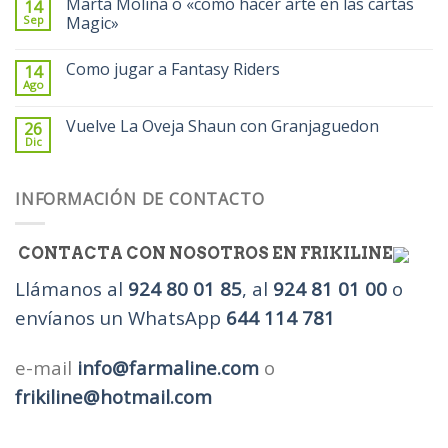
Marta Molina o «como hacer arte en las cartas
14
Sep
Magic»
Como jugar a Fantasy Riders
14
Ago
Vuelve La Oveja Shaun con Granjaguedon
26
Dic
INFORMACIÓN DE CONTACTO
CONTACTA CON NOSOTROS EN FRIKILINE
Llámanos al
924 80 01 85
, al
924 81 01 00
o
envíanos un WhatsApp
644 114 781
e-mail
info@farmaline.com
o
frikiline@hotmail.com