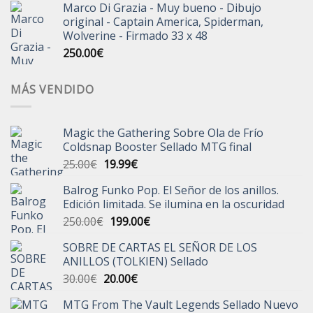
Marco Di Grazia - Muy bueno - Dibujo
original - Captain America, Spiderman,
Wolverine - Firmado 33 x 48
250.00
€
MÁS VENDIDO
Magic the Gathering Sobre Ola de Frío
Coldsnap Booster Sellado MTG final
El
El
25.00
€
19.99
€
precio
precio
Balrog Funko Pop. El Señor de los anillos.
original
actual
Edición limitada. Se ilumina en la oscuridad
era:
es:
El
El
250.00
€
199.00
€
25.00€.
19.99€.
precio
precio
SOBRE DE CARTAS EL SEÑOR DE LOS
original
actual
ANILLOS (TOLKIEN) Sellado
era:
es:
El
El
30.00
€
20.00
€
250.00€.
199.00€.
precio
precio
MTG From The Vault Legends Sellado Nuevo
original
actual