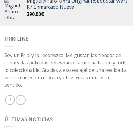
Miguel Alfaro-Obra Original-Robot Star Wars
original
actual
R7 Enmarcado Nueva
era:
es:
390.00
€
99.00€.
75.00€.
FRIKILINE
Soy un Friki y lo reconozco. Me gustan las tiendas de
comics, las películas del espacio, la ciencia ficción y todo
lo coleccionable. Gracias a eso escapé de una realidad a
veces cruel y aterradora y otras veces dura y sin
sentido.
ÚLTIMAS NOTICIAS