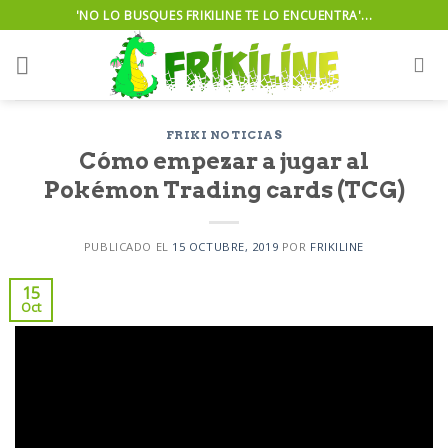
Skip
'NO LO BUSQUES FRIKILINE TE LO ENCUENTRA'...
to
content
FRIKI NOTICIAS
Cómo empezar a jugar al
Pokémon Trading cards (TCG)
PUBLICADO EL
15 OCTUBRE, 2019
POR
FRIKILINE
15
Oct