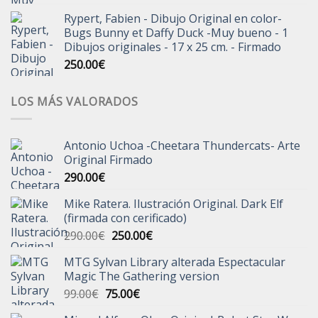
Rypert, Fabien - Dibujo Original en color-
Bugs Bunny et Daffy Duck -Muy bueno - 1
Dibujos originales - 17 x 25 cm. - Firmado
250.00
€
LOS MÁS VALORADOS
Antonio Uchoa -Cheetara Thundercats- Arte
Original Firmado
290.00
€
Mike Ratera. Ilustración Original. Dark Elf
(firmada con cerificado)
El
El
290.00
€
250.00
€
precio
precio
MTG Sylvan Library alterada Espectacular
original
actual
Magic The Gathering version
era:
es:
El
El
99.00
€
75.00
€
290.00€.
250.00€.
precio
precio