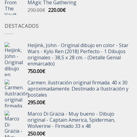
MAgic The Gathering
era:
es:
El
El
290.00
€
220.00
€
30.00€.
20.00€.
precio
precio
original
actual
DESTACADOS
era:
es:
290.00€.
220.00€.
Heijink, John - Original dibujo en color - Star
Wars - Kylo Ren (2018) Perfecto - 1 Dibujos
originales - 38,5 x 28 cm. - (Detalle Genial
enmarcado)
750.00
€
Carmen. ilustración original firmada. 40 x 30
aproximadamente. Destinado a Ilustración y
postales
295.00
€
Marco Di Grazia - Muy bueno - Dibujo
original - Captain America, Spiderman,
Wolverine - Firmado 33 x 48
250.00
€