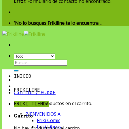
Error:
Formulario de contacto no encontrado.
'No lo busques Frikiline te lo encuentra'...
Buscar
por:
INICIO
FRIKILINE
Carrito /
0.00
€
No hay productos en el carrito.
FRIKI TIENDA
BIENVENIDOS A
Carrito
Friki Comic
Friki Libros
No hay productos en el carrito.