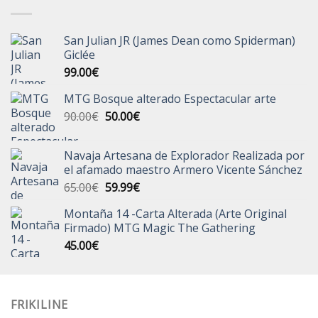
San Julian JR (James Dean como Spiderman)
Giclée
99.00
€
MTG Bosque alterado Espectacular arte
El
El
90.00
€
50.00
€
precio
precio
original
actual
Navaja Artesana de Explorador Realizada por
era:
es:
el afamado maestro Armero Vicente Sánchez
90.00€.
50.00€.
El
El
65.00
€
59.99
€
precio
precio
Montaña 14 -Carta Alterada (Arte Original
original
actual
Firmado) MTG Magic The Gathering
era:
es:
45.00
€
65.00€.
59.99€.
FRIKILINE