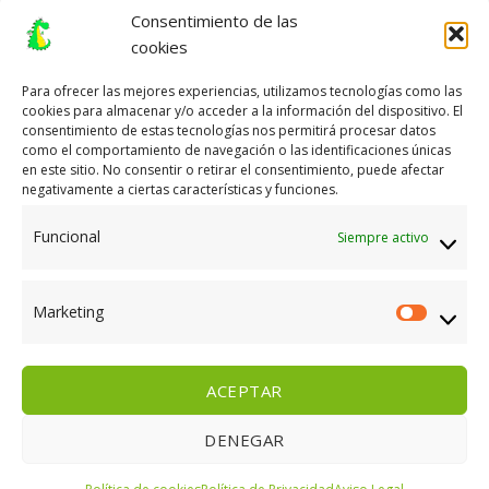
Política de cookies (UE)
Consentimiento de las
cookies
CONTACTA CON NOSOTROS EN FRIKILINE
Para ofrecer las mejores experiencias, utilizamos tecnologías como las
cookies para almacenar y/o acceder a la información del dispositivo. El
consentimiento de estas tecnologías nos permitirá procesar datos
como el comportamiento de navegación o las identificaciones únicas
Llámanos al
924 80 01 85
, al
924 80 08 66
o
en este sitio. No consentir o retirar el consentimiento, puede afectar
envíanos un WhatsApp
648 925 065.
negativamente a ciertas características y funciones.
Funcional
Siempre activo
e-mail
efrikiline@gmail.com
o
frikiline@hotmail.com
Marketing
Marketi
ACEPTAR
PLAZOS DE ENTREGA
GASTOS DE ENVÍO
CONDICIONES DE PAGO
GARANTÍAS Y DEVOLUCIONES
DENEGAR
AVISO LEGAL
POLÍTICA DE PRIVACIDAD
CONTACTO
POLÍTICA DE COOKIES (UE)