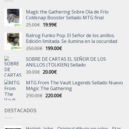
Magic the Gathering Sobre Ola de Frío
Coldsnap Booster Sellado MTG final
El
El
25.00
€
19.99
€
precio
precio
Balrog Funko Pop. El Señor de los anillos.
original
actual
Edición limitada. Se ilumina en la oscuridad
era:
es:
El
El
250.00
€
199.00
€
25.00€.
19.99€.
precio
precio
SOBRE DE CARTAS EL SEÑOR DE LOS
original
actual
ANILLOS (TOLKIEN) Sellado
era:
es:
El
El
30.00
€
20.00
€
250.00€.
199.00€.
precio
precio
MTG From The Vault Legends Sellado Nuevo
original
actual
MAgic The Gathering
era:
es:
El
El
290.00
€
220.00
€
30.00€.
20.00€.
precio
precio
original
actual
DESTACADOS
era:
es:
290.00€.
220.00€.
Heijink, John - Original dibujo en color - Star