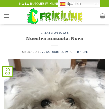
Skip
Spanish
'NO LO BUSQUES FRIKILINE TE LO ENCUENTRA'...
to
content
FRIKI NOTICIAS
Nuestra mascota: Nora
PUBLICADO EL
20 OCTUBRE, 2019
POR
FRIKILINE
20
Oct