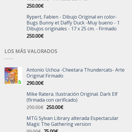
250.00
€
Rypert, Fabien - Dibujo Original en color-
Bugs Bunny et Daffy Duck -Muy bueno - 1
Dibujos originales - 17 x 25 cm. - Firmado
250.00
€
LOS MÁS VALORADOS
Antonio Uchoa -Cheetara Thundercats- Arte
Original Firmado
290.00
€
Mike Ratera. Ilustración Original. Dark Elf
(firmada con cerificado)
El
El
290.00
€
250.00
€
precio
precio
MTG Sylvan Library alterada Espectacular
original
actual
Magic The Gathering version
era:
es:
El
El
99.00
€
75.00
€
290.00€.
250.00€.