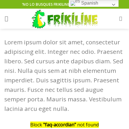
Skip
Spanish
'NO LO BUSQUES FRIKILINE TE LO ENCUENTRA'...
to
content
Lorem ipsum dolor sit amet, consectetur
adipiscing elit. Integer nec odio. Praesent
libero. Sed cursus ante dapibus diam. Sed
nisi. Nulla quis sem at nibh elementum
imperdiet. Duis sagittis ipsum. Praesent
mauris. Fusce nec tellus sed augue
semper porta. Mauris massa. Vestibulum
lacinia arcu eget nulla.
Block
"faq-accordian"
not found