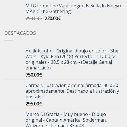
precio
precio
MTG From The Vault Legends Sellado Nuevo
original
actual
MAgic The Gathering
era:
es:
El
El
290.00
€
220.00
€
30.00€.
20.00€.
precio
precio
original
actual
DESTACADOS
era:
es:
290.00€.
220.00€.
Heijink, John - Original dibujo en color - Star
Wars - Kylo Ren (2018) Perfecto - 1 Dibujos
originales - 38,5 x 28 cm. - (Detalle Genial
enmarcado)
750.00
€
Carmen. ilustración original firmada. 40 x 30
aproximadamente. Destinado a Ilustración y
postales
295.00
€
Marco Di Grazia - Muy bueno - Dibujo
original - Captain America, Spiderman,
Wolverine - Firmado 33 x 48