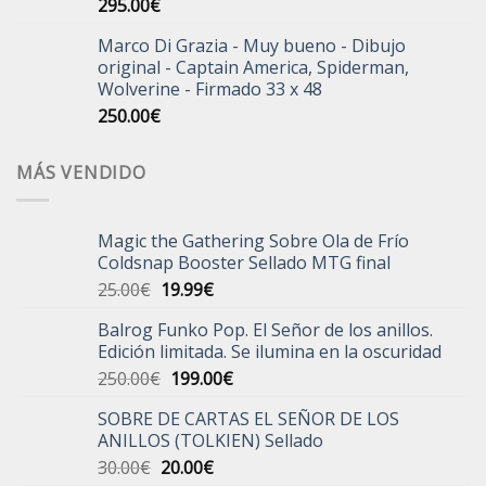
295.00
€
Marco Di Grazia - Muy bueno - Dibujo
original - Captain America, Spiderman,
Wolverine - Firmado 33 x 48
250.00
€
MÁS VENDIDO
Magic the Gathering Sobre Ola de Frío
Coldsnap Booster Sellado MTG final
El
El
25.00
€
19.99
€
precio
precio
Balrog Funko Pop. El Señor de los anillos.
original
actual
Edición limitada. Se ilumina en la oscuridad
era:
es:
El
El
250.00
€
199.00
€
25.00€.
19.99€.
precio
precio
SOBRE DE CARTAS EL SEÑOR DE LOS
original
actual
ANILLOS (TOLKIEN) Sellado
era:
es:
El
El
30.00
€
20.00
€
250.00€.
199.00€.