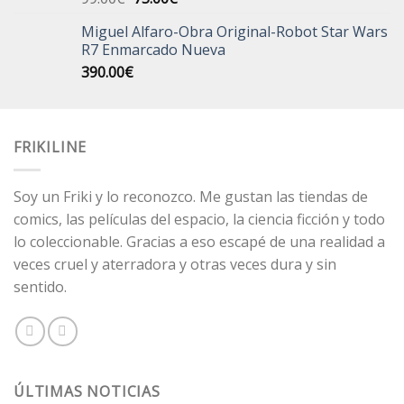
precio
precio
Miguel Alfaro-Obra Original-Robot Star Wars
original
actual
R7 Enmarcado Nueva
era:
es:
390.00
€
99.00€.
75.00€.
FRIKILINE
Soy un Friki y lo reconozco. Me gustan las tiendas de
comics, las películas del espacio, la ciencia ficción y todo
lo coleccionable. Gracias a eso escapé de una realidad a
veces cruel y aterradora y otras veces dura y sin
sentido.
ÚLTIMAS NOTICIAS