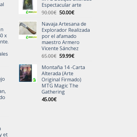
al
Espectacular arte
El
El
90.00
€
50.00
€
precio
precio
Navaja Artesana de
original
actual
ón
Explorador Realizada
era:
es:
40 x
por el afamado
90.00€.
50.00€.
nte.
maestro Armero
Vicente Sánchez
ales
El
El
65.00
€
59.99
€
precio
precio
Montaña 14 -Carta
original
actual
Alterada (Arte
era:
es:
jo
Original Firmado)
65.00€.
59.99€.
MTG Magic The
an,
Gathering
ado
45.00
€
n
y et