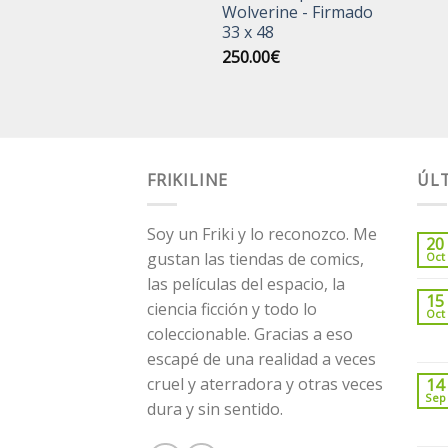
Wolverine - Firmado
33 x 48
250.00
€
FRIKILINE
ÚLT
Soy un Friki y lo reconozco. Me
20
gustan las tiendas de comics,
Oct
las películas del espacio, la
15
ciencia ficción y todo lo
Oct
coleccionable. Gracias a eso
escapé de una realidad a veces
cruel y aterradora y otras veces
14
Sep
dura y sin sentido.