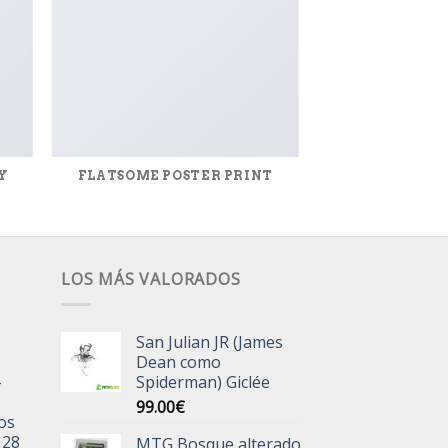
Y
FLATSOME POSTER PRINT
LOS MÁS VALORADOS
San Julian JR (James
Dean como
-
Spiderman) Giclée
99.00
€
jos
 28
MTG Bosque alterado