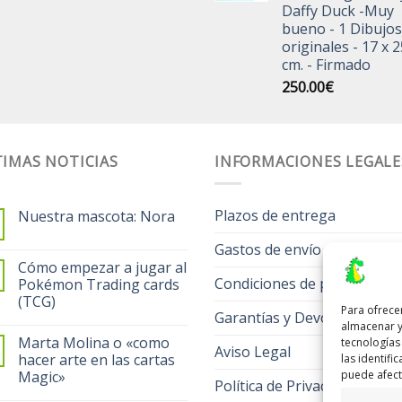
Daffy Duck -Muy
bueno - 1 Dibujos
originales - 17 x 2
cm. - Firmado
250.00
€
IMAS NOTICIAS
INFORMACIONES LEGALE
Plazos de entrega
Nuestra mascota: Nora
Gastos de envío
Cómo empezar a jugar al
Condiciones de pago
Pokémon Trading cards
(TCG)
Para ofrece
Garantías y Devoluciones
almacenar y
Marta Molina o «como
tecnologías
Aviso Legal
hacer arte en las cartas
las identifi
puede afecta
Magic»
Política de Privacidad