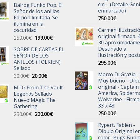
cm. - (Detalle Geni
Balrog Funko Pop. El
original
actual
enmarcado)
Señor de los anillos.
era:
es:
Edición limitada. Se
750.00
€
25.00€.
19.99€.
ilumina en la
oscuridad
Carmen. ilustraci
original firmada. 
El
El
250.00
€
199.00
€
30 aproximadame
precio
precio
Destinado a
SOBRE DE CARTAS EL
original
actual
Ilustración y post
SEÑOR DE LOS
era:
es:
ANILLOS (TOLKIEN)
295.00
€
250.00€.
199.00€.
Sellado
Marco Di Grazia -
El
El
30.00
€
20.00
€
Muy bueno - Dibu
precio
precio
original - Captain
MTG From The Vault
original
actual
America, Spiderm
Legends Sellado
era:
es:
Wolverine - Firm
Nuevo MAgic The
30.00€.
20.00€.
33 x 48
Gathering
250.00
€
El
El
290.00
€
220.00
€
precio
precio
Rypert, Fabien -
original
actual
Dibujo Original e
era:
es:
color- Bugs Bunn
290.00€.
220.00€.