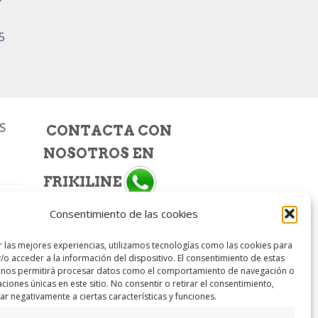
5
S
CONTACTA CON
NOSOTROS EN
FRIKILINE
Consentimiento de las cookies
Llámanos al
924 80 01 85
,
al
924 80 08 66
o envíanos
r las mejores experiencias, utilizamos tecnologías como las cookies para
un WhatsApp
648 925 065.
/o acceder a la información del dispositivo. El consentimiento de estas
 nos permitirá procesar datos como el comportamiento de navegación o
caciones únicas en este sitio. No consentir o retirar el consentimiento,
e-mail
r negativamente a ciertas características y funciones.
efrikiline@gmail.com
o