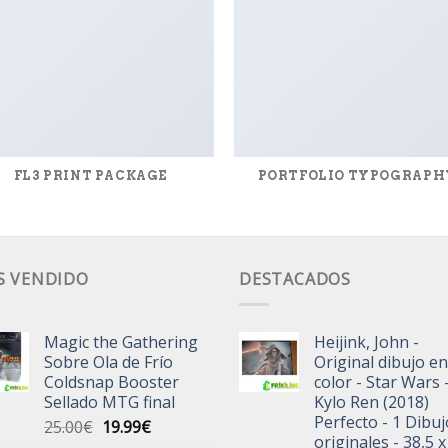
FL3 PRINT PACKAGE
PORTFOLIO TYPOGRAPH
S VENDIDO
DESTACADOS
Magic the Gathering
Heijink, John -
Sobre Ola de Frío
Original dibujo en
Coldsnap Booster
color - Star Wars 
Sellado MTG final
Kylo Ren (2018)
Perfecto - 1 Dibu
El
El
25.00
€
19.99
€
originales - 38,5 x
precio
precio