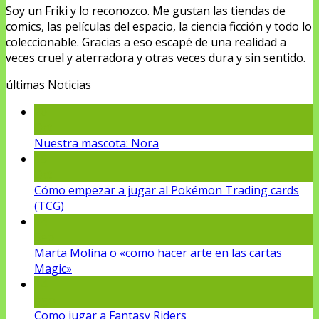
Soy un Friki y lo reconozco. Me gustan las tiendas de
comics, las películas del espacio, la ciencia ficción y todo lo
coleccionable. Gracias a eso escapé de una realidad a
veces cruel y aterradora y otras veces dura y sin sentido.
últimas Noticias
20
Oct
Nuestra mascota: Nora
15
Oct
Cómo empezar a jugar al Pokémon Trading cards
(TCG)
14
Sep
Marta Molina o «como hacer arte en las cartas
Magic»
14
Ago
Como jugar a Fantasy Riders