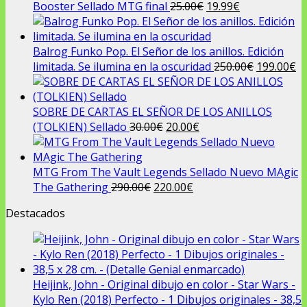
El
El
Booster Sellado MTG final
25.00
€
19.99
€
precio
precio
original
actual
era:
es:
Balrog Funko Pop. El Señor de los anillos. Edición
25.00€.
19.99€.
El
El
limitada. Se ilumina en la oscuridad
250.00
€
199.00
€
precio
pr
original
ac
era:
es
SOBRE DE CARTAS EL SEÑOR DE LOS ANILLOS
El
El
250.00€.
19
(TOLKIEN) Sellado
30.00
€
20.00
€
precio
precio
original
actual
era:
es:
MTG From The Vault Legends Sellado Nuevo MAgic
El
30.00€.
El
20.00€.
The Gathering
290.00
€
220.00
€
precio
precio
Destacados
original
actual
era:
es:
290.00€.
220.00€.
Heijink, John - Original dibujo en color - Star Wars -
Kylo Ren (2018) Perfecto - 1 Dibujos originales - 38,5