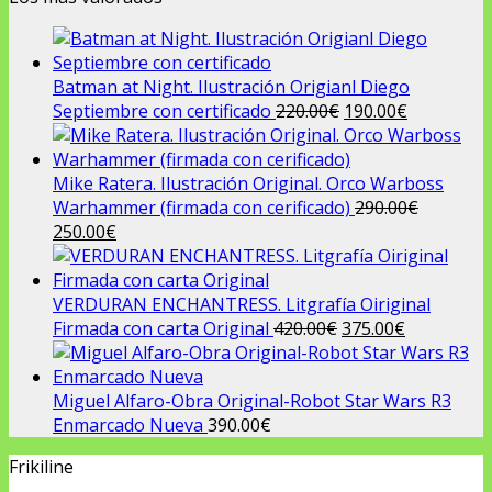
Batman at Night. Ilustración Origianl Diego
El
El
Septiembre con certificado
220.00
€
190.00
€
precio
precio
original
actual
era:
es:
Mike Ratera. Ilustración Original. Orco Warboss
220.00€.
190.00€.
Warhammer (firmada con cerificado)
290.00
€
El
El
250.00
€
precio
precio
original
actual
era:
es:
VERDURAN ENCHANTRESS. Litgrafía Oiriginal
290.00€.
250.00€.
El
El
Firmada con carta Original
420.00
€
375.00
€
precio
precio
original
actual
era:
es:
Miguel Alfaro-Obra Original-Robot Star Wars R3
420.00€.
375.00€.
Enmarcado Nueva
390.00
€
Frikiline