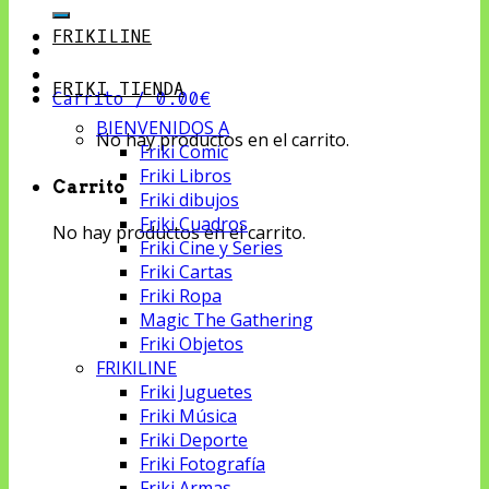
por:
FRIKILINE
FRIKI TIENDA
Carrito /
0.00
€
BIENVENIDOS A
No hay productos en el carrito.
Friki Comic
Friki Libros
Carrito
Friki dibujos
Friki Cuadros
No hay productos en el carrito.
Friki Cine y Series
Friki Cartas
Friki Ropa
Magic The Gathering
Friki Objetos
FRIKILINE
Friki Juguetes
Friki Música
Friki Deporte
Friki Fotografía
Friki Armas