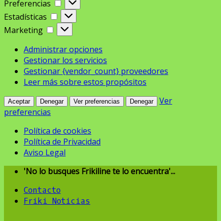
Preferencias
Preferencias
Estadísticas
Estadísticas
Marketing
Marketing
Administrar opciones
Gestionar los servicios
Gestionar {vendor_count} proveedores
Leer más sobre estos propósitos
Ver
Aceptar
Denegar
Ver preferencias
Denegar
preferencias
Política de cookies
Política de Privacidad
Aviso Legal
Skip
'No lo busques Frikiline te lo encuentra'...
to
Contacto
content
Friki Noticias