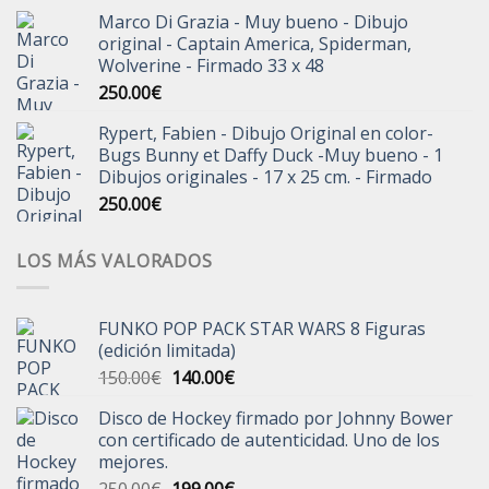
Marco Di Grazia - Muy bueno - Dibujo
original - Captain America, Spiderman,
Wolverine - Firmado 33 x 48
250.00
€
Rypert, Fabien - Dibujo Original en color-
Bugs Bunny et Daffy Duck -Muy bueno - 1
Dibujos originales - 17 x 25 cm. - Firmado
250.00
€
LOS MÁS VALORADOS
FUNKO POP PACK STAR WARS 8 Figuras
(edición limitada)
El
El
150.00
€
140.00
€
precio
precio
Disco de Hockey firmado por Johnny Bower
original
actual
con certificado de autenticidad. Uno de los
era:
es:
mejores.
150.00€.
140.00€.
El
El