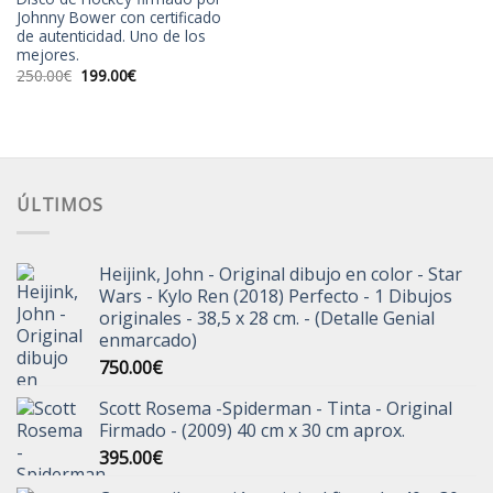
Johnny Bower con certificado
de autenticidad. Uno de los
mejores.
El
El
250.00
€
199.00
€
precio
precio
original
actual
era:
es:
250.00€.
199.00€.
ÚLTIMOS
Heijink, John - Original dibujo en color - Star
Wars - Kylo Ren (2018) Perfecto - 1 Dibujos
originales - 38,5 x 28 cm. - (Detalle Genial
enmarcado)
750.00
€
Scott Rosema -Spiderman - Tinta - Original
Firmado - (2009) 40 cm x 30 cm aprox.
395.00
€