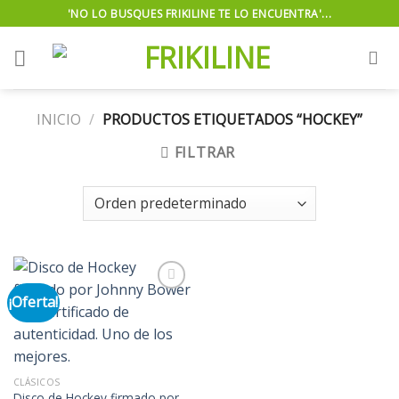
Skip
'NO LO BUSQUES FRIKILINE TE LO ENCUENTRA'...
to
content
INICIO
/
PRODUCTOS ETIQUETADOS “HOCKEY”
FILTRAR
¡Oferta!
Añadir
a la
lista de
deseos
CLÁSICOS
Disco de Hockey firmado por