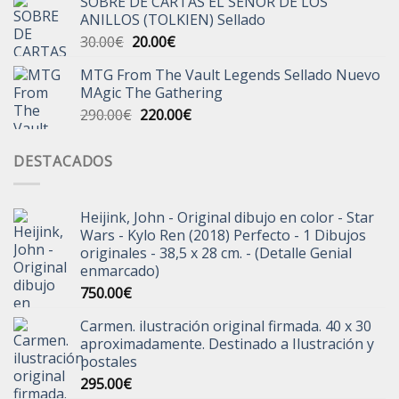
SOBRE DE CARTAS EL SEÑOR DE LOS
original
actual
ANILLOS (TOLKIEN) Sellado
era:
es:
El
El
30.00
€
20.00
€
250.00€.
199.00€.
precio
precio
MTG From The Vault Legends Sellado Nuevo
original
actual
MAgic The Gathering
era:
es:
El
El
290.00
€
220.00
€
30.00€.
20.00€.
precio
precio
original
actual
DESTACADOS
era:
es:
290.00€.
220.00€.
Heijink, John - Original dibujo en color - Star
Wars - Kylo Ren (2018) Perfecto - 1 Dibujos
originales - 38,5 x 28 cm. - (Detalle Genial
enmarcado)
750.00
€
Carmen. ilustración original firmada. 40 x 30
aproximadamente. Destinado a Ilustración y
postales
295.00
€