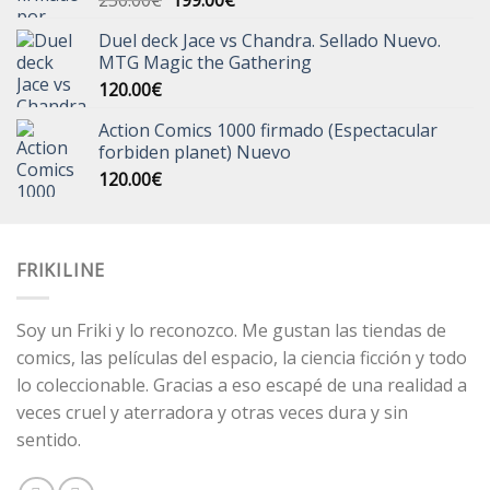
250.00
€
199.00
€
precio
precio
Duel deck Jace vs Chandra. Sellado Nuevo.
original
actual
MTG Magic the Gathering
era:
es:
120.00
€
250.00€.
199.00€.
Action Comics 1000 firmado (Espectacular
forbiden planet) Nuevo
120.00
€
FRIKILINE
Soy un Friki y lo reconozco. Me gustan las tiendas de
comics, las películas del espacio, la ciencia ficción y todo
lo coleccionable. Gracias a eso escapé de una realidad a
veces cruel y aterradora y otras veces dura y sin
sentido.