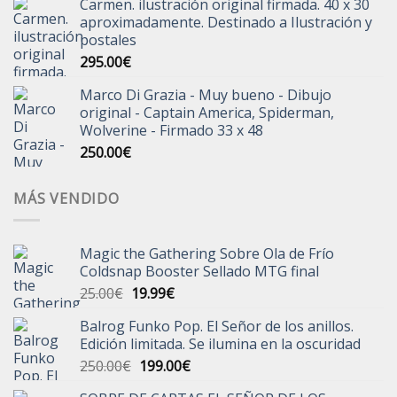
Carmen. ilustración original firmada. 40 x 30
aproximadamente. Destinado a Ilustración y
postales
295.00
€
Marco Di Grazia - Muy bueno - Dibujo
original - Captain America, Spiderman,
Wolverine - Firmado 33 x 48
250.00
€
MÁS VENDIDO
Magic the Gathering Sobre Ola de Frío
Coldsnap Booster Sellado MTG final
El
El
25.00
€
19.99
€
precio
precio
Balrog Funko Pop. El Señor de los anillos.
original
actual
Edición limitada. Se ilumina en la oscuridad
era:
es:
El
El
250.00
€
199.00
€
25.00€.
19.99€.
precio
precio