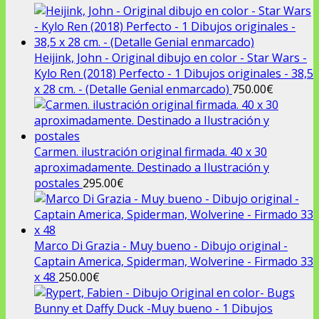
era:
es:
90.00€.
60.00€.
Heijink, John - Original dibujo en color - Star Wars -
Kylo Ren (2018) Perfecto - 1 Dibujos originales - 38,5
x 28 cm. - (Detalle Genial enmarcado)
750.00
€
Carmen. ilustración original firmada. 40 x 30
aproximadamente. Destinado a Ilustración y
postales
295.00
€
Marco Di Grazia - Muy bueno - Dibujo original -
Captain America, Spiderman, Wolverine - Firmado 33
x 48
250.00
€