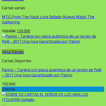
Añadir a la lista de deseos
Cartas varias
MTG From The Vault Lore Sellado Nuevo Magic The
Gathering
El
El
150.00
€
120.00
€
precio
precio
original
actual
era:
es:
150.00€.
120.00€.
Vista Rápida
Añadir a la lista de deseos
Cartas Deportes
Panini – Tarjeta con pieza auténtica de un jersey de Pelé
– 2017 Una Joya Garantizada por Panini
150.00
€
¡Oferta!