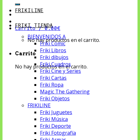
por:
FRIKILINE
FRIKI TIENDA
Carrito /
0.00
€
BIENVENIDOS A
No hay productos en el carrito.
Friki Comic
Friki Libros
Carrito
Friki dibujos
Friki Cuadros
No hay productos en el carrito.
Friki Cine y Series
Friki Cartas
Friki Ropa
Magic The Gathering
Friki Objetos
FRIKILINE
Friki Juguetes
Friki Música
Friki Deporte
Friki Fotografía
Friki Armas