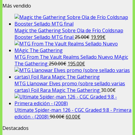
Más vendido
Magic the Gathering Sobre Ola de Frío Coldsnap
El
El
Booster Sellado MTG final
25.00
€
19.99
€
precio
precio
original
actual
era:
es:
MTG From The Vault Realms Sellado Nuevo MAgic
El
El
25.00€.
19.99€.
The Gathering
250.00
€
195.00
€
precio
precio
original
actual
era:
es:
MTG Llanowar Elves promo (sobre sellado varias
250.00€.
195.00€.
cartas) Foil Rara Magic The Gathering
30.00
€
Ultimate Spider-man 126 - CGC Graded 9.8 - Primera
El
El
edición - (2008)
90.00
€
60.00
€
precio
precio
Destacados
original
actual