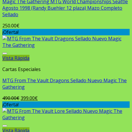
Magic The Gathering MTG World Championships Seattle
Agosto 1998 (Randy Buehler 12 plaza) Mazo Completo
Sellado
250.00
€
¡Oferta!
Vista Rápida
Añadir a la lista de deseos
Cartas Especiales
MTG From The Vault Dragons Sellado Nuevo Magic The
Gathering
El
El
490.00
€
399.00
€
precio
precio
¡Oferta!
original
actual
era:
es:
490.00€.
399.00€.
Vista Rápida