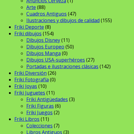
Anuncios Cerveza
(1)
Arte
(88)
Cuadros Antiguos
(47)
Ilustraciones y dibujos de calidad
(155)
Friki Deporte
(8)
Friki dibujos
(154)
Dibujos Disney
(11)
Dibujos Europeo
(50)
Dibujos Manga
(0)
Dibujos USA-superhéroes
(27)
Portadas e ilustraciones clásicas
(142)
Friki Diversión
(26)
Friki Fotografía
(0)
Friki Joyas
(10)
Friki Juguetes
(11)
Friki Antigüedades
(3)
Friki Figuras
(6)
Friki Juegos
(2)
Friki Libros
(11)
Colecciones
(7)
Libros Antiguos
(3)