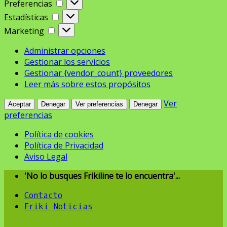
Preferencias
Preferencias
Estadísticas
Estadísticas
Marketing
Marketing
Administrar opciones
Gestionar los servicios
Gestionar {vendor_count} proveedores
Leer más sobre estos propósitos
Ver
Aceptar
Denegar
Ver preferencias
Denegar
preferencias
Política de cookies
Política de Privacidad
Aviso Legal
Skip
'No lo busques Frikiline te lo encuentra'...
to
Contacto
content
Friki Noticias