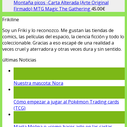
Montaña picos -Carta Alterada (Arte Original
Firmado) MTG Magic The Gathering
45.00
€
Frikiline
Soy un Friki y lo reconozco. Me gustan las tiendas de
comics, las películas del espacio, la ciencia ficción y todo lo
coleccionable. Gracias a eso escapé de una realidad a
veces cruel y aterradora y otras veces dura y sin sentido.
últimas Noticias
20
Oct
Nuestra mascota: Nora
15
Oct
Cómo empezar a jugar al Pokémon Trading cards
(TCG)
14
Sep
Marta Molina o «como hacer arte en las cartas