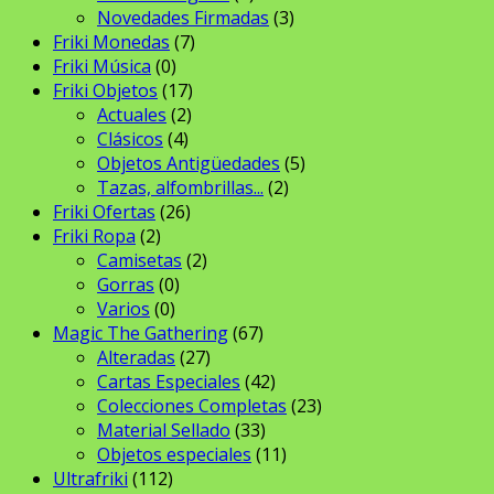
Novedades Firmadas
(3)
Friki Monedas
(7)
Friki Música
(0)
Friki Objetos
(17)
Actuales
(2)
Clásicos
(4)
Objetos Antigüedades
(5)
Tazas, alfombrillas...
(2)
Friki Ofertas
(26)
Friki Ropa
(2)
Camisetas
(2)
Gorras
(0)
Varios
(0)
Magic The Gathering
(67)
Alteradas
(27)
Cartas Especiales
(42)
Colecciones Completas
(23)
Material Sellado
(33)
Objetos especiales
(11)
Ultrafriki
(112)