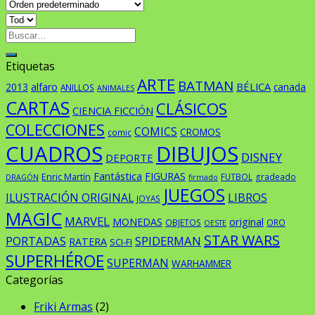
Buscar
por:
Etiquetas
ARTE
BATMAN
BÉLICA
2013
alfaro
canada
ANILLOS
ANIMALES
CARTAS
CLÁSICOS
CIENCIA FICCIÓN
COLECCIONES
COMICS
CROMOS
comic
CUADROS
DIBUJOS
DISNEY
DEPORTE
Fantástica
FIGURAS
Enric Martín
FUTBOL
gradeado
DRAGÓN
firmado
JUEGOS
ILUSTRACIÓN ORIGINAL
LIBROS
JOYAS
MAGIC
MARVEL
original
MONEDAS
OBJETOS
ORO
OESTE
STAR WARS
PORTADAS
SPIDERMAN
RATERA
SCI-FI
SUPERHÉROE
SUPERMAN
WARHAMMER
Categorías
Friki Armas
(2)