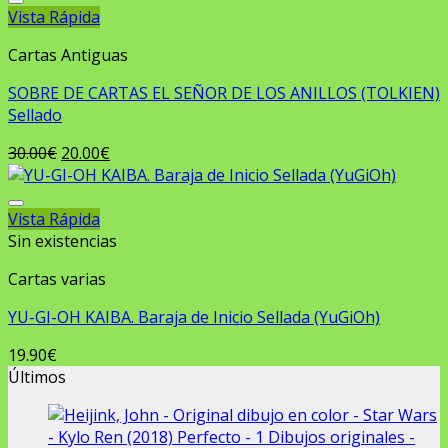
Vista Rápida
Añadir a la lista de deseos
Cartas Antiguas
SOBRE DE CARTAS EL SEÑOR DE LOS ANILLOS (TOLKIEN)
Sellado
El
El
30.00
€
20.00
€
precio
precio
original
actual
era:
es:
Vista Rápida
Añadir a la lista de deseos
30.00€.
20.00€.
Sin existencias
Cartas varias
YU-GI-OH KAIBA. Baraja de Inicio Sellada (YuGiOh)
19.90
€
Últimos