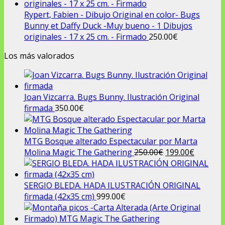
Rypert, Fabien - Dibujo Original en color- Bugs
Bunny et Daffy Duck -Muy bueno - 1 Dibujos
originales - 17 x 25 cm. - Firmado
250.00
€
Los más valorados
Joan Vizcarra. Bugs Bunny. Ilustración Original
firmada
350.00
€
MTG Bosque alterado Espectacular por Marta
El
El
Molina Magic The Gathering
250.00
€
199.00
€
precio
precio
original
actual
era:
es:
SERGIO BLEDA. HADA ILUSTRACIÓN ORIGINAL
250.00€.
199.00€.
firmada (42x35 cm)
999.00
€