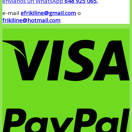
envíanos un WhatsApp
648 925 065.
e-mail
efrikiline@gmail.com
o
frikiline@hotmail.com