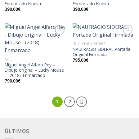
Enmarcado Nueva
Enmarcado Nueva
390.00
€
390.00
€
FRIKI CINE Y SERIES
NAUFRAGIO SIDERAL Portada
Añadir
Añadir
Original Firrmada
a la
a la
lista de
lista de
ARTE
795.00
€
deseos
deseos
Miguel Angel Alfaro Rey –
Dibujo original – Lucky Mouse
– (2018). Enmarcado
790.00
€
1
2
ÚLTIMOS