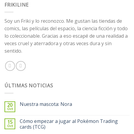
FRIKILINE
290.00€.
250.00€.
Soy un Friki y lo reconozco. Me gustan las tiendas de
comics, las películas del espacio, la ciencia ficción y todo
lo coleccionable. Gracias a eso escapé de una realidad a
veces cruel y aterradora y otras veces dura y sin
sentido.
ÚLTIMAS NOTICIAS
Nuestra mascota: Nora
20
Oct
Cómo empezar a jugar al Pokémon Trading
15
Oct
cards (TCG)