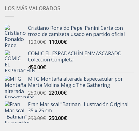
LOS MÁS VALORADOS
Cristiano Ronaldo Pepe. Panini Carta con
trozo de camiseta usado en partido oficial
El
El
120.00
€
110.00
€
precio
precio
COMIC EL ESPADACHÍN ENMASCARADO.
original
actual
Colección Completa
era:
es:
450.00
€
120.00€.
110.00€.
MTG Montaña alterada Espectacular por
Marta Molina Magic The Gathering
El
El
250.00
€
220.00
€
precio
precio
Fran Mariscal "Batman" Ilustración Original
original
actual
35 x 25 cm
era:
es:
El
El
290.00
€
250.00
€
250.00€.
220.00€.
precio
precio
original
actual
era:
es: