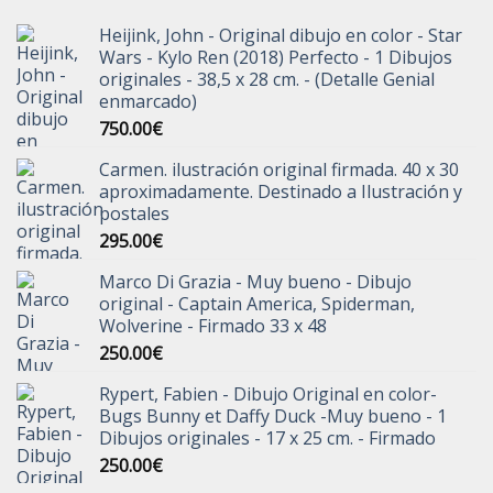
290.00€.
220.00€.
Heijink, John - Original dibujo en color - Star
Wars - Kylo Ren (2018) Perfecto - 1 Dibujos
originales - 38,5 x 28 cm. - (Detalle Genial
enmarcado)
750.00
€
Carmen. ilustración original firmada. 40 x 30
aproximadamente. Destinado a Ilustración y
postales
295.00
€
Marco Di Grazia - Muy bueno - Dibujo
original - Captain America, Spiderman,
Wolverine - Firmado 33 x 48
250.00
€
Rypert, Fabien - Dibujo Original en color-
Bugs Bunny et Daffy Duck -Muy bueno - 1
Dibujos originales - 17 x 25 cm. - Firmado
250.00
€