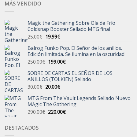
MÁS VENDIDO
Magic the Gathering Sobre Ola de Frío
Coldsnap Booster Sellado MTG final
El
El
25.00
€
19.99
€
precio
precio
Balrog Funko Pop. El Señor de los anillos.
original
actual
Edición limitada. Se ilumina en la oscuridad
era:
es:
El
El
250.00
€
199.00
€
25.00€.
19.99€.
precio
precio
SOBRE DE CARTAS EL SEÑOR DE LOS
original
actual
ANILLOS (TOLKIEN) Sellado
era:
es:
El
El
30.00
€
20.00
€
250.00€.
199.00€.
precio
precio
MTG From The Vault Legends Sellado Nuevo
original
actual
MAgic The Gathering
era:
es:
El
El
290.00
€
220.00
€
30.00€.
20.00€.
precio
precio
original
actual
DESTACADOS
era:
es: