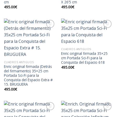
cm
X 26’5 cm
495.00
€
495.00
€
Añadir
Añadir
a la
a la
lista de
lista de
CUADROS ANTIGUOS
deseos
deseos
Enric original firmada 35×25
cm Portada Sci-Fi para la
Conquista del Espacio 618
CUADROS ANTIGUOS
Enric original firmada (Detrás
495.00
€
del firmamento) 35×25 cm
Portada Sci-Fi para la
Conquista del Espacio Extra #
15. BRUGUERA
495.00
€