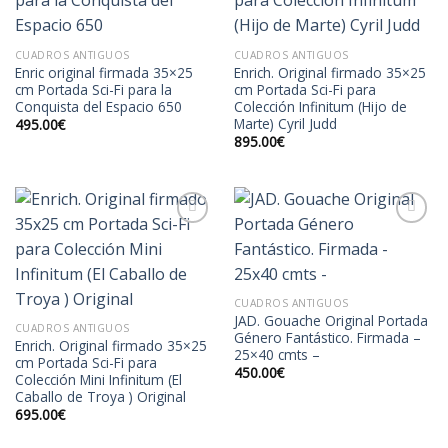
Añadir
Añadir
a la
a la
lista de
lista de
CUADROS ANTIGUOS
CUADROS ANTIGUOS
deseos
deseos
Enric original firmada 35×25
Enrich. Original firmado 35×25
cm Portada Sci-Fi para la
cm Portada Sci-Fi para
Conquista del Espacio 650
Colección Infinitum (Hijo de
Marte) Cyril Judd
495.00
€
895.00
€
Añadir
Añadir
a la
a la
lista de
lista de
CUADROS ANTIGUOS
deseos
deseos
JAD. Gouache Original Portada
CUADROS ANTIGUOS
Género Fantástico. Firmada –
Enrich. Original firmado 35×25
25×40 cmts –
cm Portada Sci-Fi para
450.00
€
Colección Mini Infinitum (El
Caballo de Troya ) Original
695.00
€