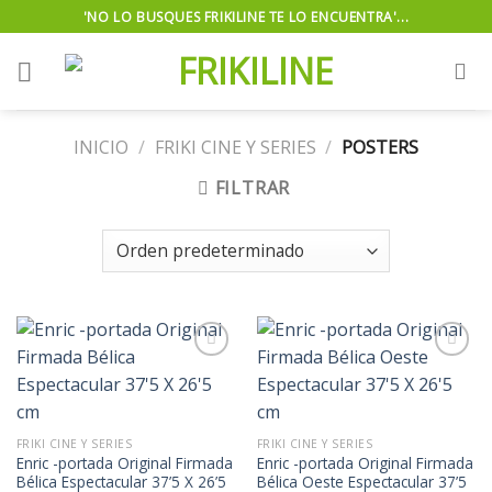
Skip
'NO LO BUSQUES FRIKILINE TE LO ENCUENTRA'...
to
content
INICIO
/
FRIKI CINE Y SERIES
/
POSTERS
FILTRAR
Añadir
Añadir
a la
a la
lista de
lista de
FRIKI CINE Y SERIES
FRIKI CINE Y SERIES
deseos
deseos
Enric -portada Original Firmada
Enric -portada Original Firmada
Bélica Espectacular 37’5 X 26’5
Bélica Oeste Espectacular 37’5