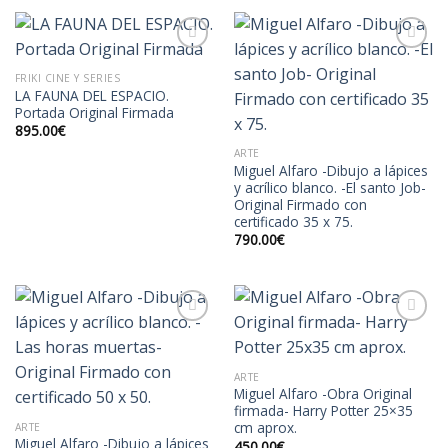
FRIKI CINE Y SERIES
LA FAUNA DEL ESPACIO.
Añadir
Añadir
Portada Original Firmada
a la
a la
lista de
lista de
895.00
€
deseos
deseos
ARTE
Miguel Alfaro -Dibujo a lápices
y acrílico blanco. -El santo Job-
Original Firmado con
certificado 35 x 75.
790.00
€
Añadir
Añadir
ARTE
a la
a la
Miguel Alfaro -Obra Original
lista de
lista de
firmada- Harry Potter 25×35
deseos
deseos
cm aprox.
ARTE
Miguel Alfaro -Dibujo a lápices
450.00
€