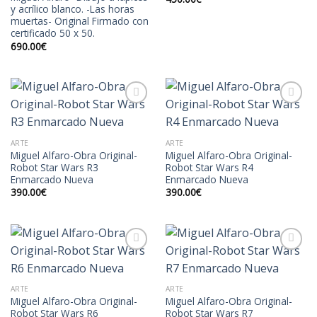
y acrílico blanco. -Las horas
muertas- Original Firmado con
certificado 50 x 50.
690.00
€
Añadir
Añadir
ARTE
ARTE
a la
a la
Miguel Alfaro-Obra Original-
Miguel Alfaro-Obra Original-
lista de
lista de
Robot Star Wars R3
Robot Star Wars R4
deseos
deseos
Enmarcado Nueva
Enmarcado Nueva
390.00
€
390.00
€
Añadir
Añadir
ARTE
ARTE
a la
a la
Miguel Alfaro-Obra Original-
Miguel Alfaro-Obra Original-
lista de
lista de
Robot Star Wars R6
Robot Star Wars R7
deseos
deseos