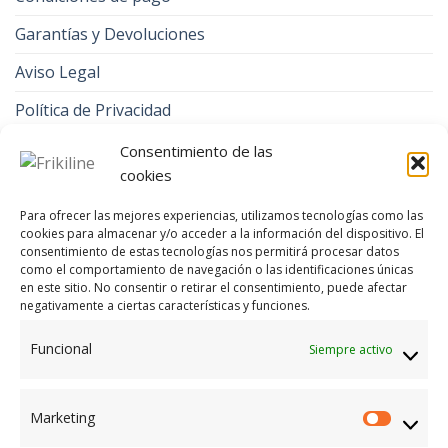
Garantías y Devoluciones
Aviso Legal
Política de Privacidad
Contacto
Consentimiento de las
cookies
Política de cookies (UE)
Para ofrecer las mejores experiencias, utilizamos tecnologías como las
cookies para almacenar y/o acceder a la información del dispositivo. El
CONTACTA CON NOSOTROS EN FRIKILINE
consentimiento de estas tecnologías nos permitirá procesar datos
como el comportamiento de navegación o las identificaciones únicas
Llámanos al
924 80 01 85
, al
924 80 08 66
o
en este sitio. No consentir o retirar el consentimiento, puede afectar
envíanos un WhatsApp
648 925 065.
negativamente a ciertas características y funciones.
Funcional
Siempre activo
e-mail
efrikiline@gmail.com
o
frikiline@hotmail.com
Marketing
Marketi