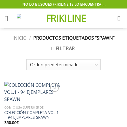
Skip
'NO LO BUSQUES FRIKILINE TE LO ENCUENTRA'...
to
content
INICIO
/
PRODUCTOS ETIQUETADOS “SPAWN”
FILTRAR
Añadir
COMIC USA-SUPERHÉROE
a la
COLECCIÓN COMPLETA VOL.1
lista de
– 94 EJEMPLARES SPAWN
deseos
350.00
€