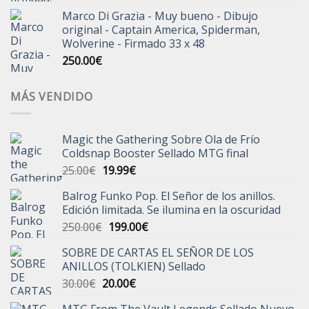
Marco Di Grazia - Muy bueno - Dibujo
original - Captain America, Spiderman,
Wolverine - Firmado 33 x 48
250.00
€
MÁS VENDIDO
Magic the Gathering Sobre Ola de Frío
Coldsnap Booster Sellado MTG final
El
El
25.00
€
19.99
€
precio
precio
Balrog Funko Pop. El Señor de los anillos.
original
actual
Edición limitada. Se ilumina en la oscuridad
era:
es:
El
El
250.00
€
199.00
€
25.00€.
19.99€.
precio
precio
SOBRE DE CARTAS EL SEÑOR DE LOS
original
actual
ANILLOS (TOLKIEN) Sellado
era:
es:
El
El
30.00
€
20.00
€
250.00€.
199.00€.
precio
precio