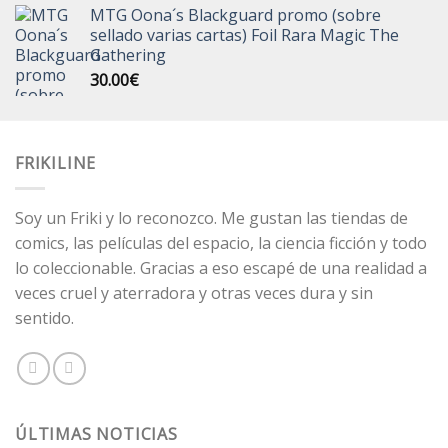
MTG Oona´s Blackguard promo (sobre
original
actual
sellado varias cartas) Foil Rara Magic The
era:
es:
Gathering
130.00€.
120.00€.
30.00
€
FRIKILINE
Soy un Friki y lo reconozco. Me gustan las tiendas de
comics, las películas del espacio, la ciencia ficción y todo
lo coleccionable. Gracias a eso escapé de una realidad a
veces cruel y aterradora y otras veces dura y sin
sentido.
ÚLTIMAS NOTICIAS