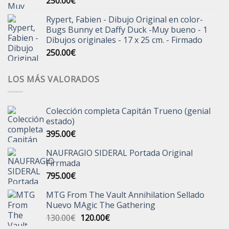
250.00
€
Rypert, Fabien - Dibujo Original en color-
Bugs Bunny et Daffy Duck -Muy bueno - 1
Dibujos originales - 17 x 25 cm. - Firmado
250.00
€
LOS MÁS VALORADOS
Colección completa Capitán Trueno (genial
estado)
395.00
€
NAUFRAGIO SIDERAL Portada Original
Firrmada
795.00
€
MTG From The Vault Annihilation Sellado
Nuevo MAgic The Gathering
El
El
130.00
€
120.00
€
precio
precio