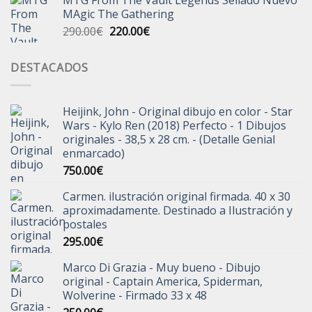
MTG From The Vault Legends Sellado Nuevo
original
actual
MAgic The Gathering
era:
es:
El
El
290.00
€
220.00
€
30.00€.
20.00€.
precio
precio
original
actual
DESTACADOS
era:
es:
290.00€.
220.00€.
Heijink, John - Original dibujo en color - Star
Wars - Kylo Ren (2018) Perfecto - 1 Dibujos
originales - 38,5 x 28 cm. - (Detalle Genial
enmarcado)
750.00
€
Carmen. ilustración original firmada. 40 x 30
aproximadamente. Destinado a Ilustración y
postales
295.00
€
Marco Di Grazia - Muy bueno - Dibujo
original - Captain America, Spiderman,
Wolverine - Firmado 33 x 48