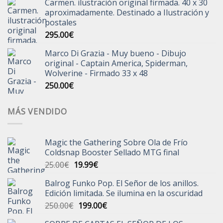
Carmen. ilustración original firmada. 40 x 30
aproximadamente. Destinado a Ilustración y
postales
295.00
€
Marco Di Grazia - Muy bueno - Dibujo
original - Captain America, Spiderman,
Wolverine - Firmado 33 x 48
250.00
€
MÁS VENDIDO
Magic the Gathering Sobre Ola de Frío
Coldsnap Booster Sellado MTG final
El
El
25.00
€
19.99
€
precio
precio
Balrog Funko Pop. El Señor de los anillos.
original
actual
Edición limitada. Se ilumina en la oscuridad
era:
es:
El
El
250.00
€
199.00
€
25.00€.
19.99€.
precio
precio