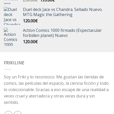
250.00
€
199.00
€
precio
precio
Duel deck Jace vs Chandra. Sellado Nuevo.
original
actual
MTG Magic the Gathering
era:
es:
120.00
€
250.00€.
199.00€.
Action Comics 1000 firmado (Espectacular
forbiden planet) Nuevo
120.00
€
FRIKILINE
Soy un Friki y lo reconozco. Me gustan las tiendas de
comics, las películas del espacio, la ciencia ficción y todo
lo coleccionable. Gracias a eso escapé de una realidad a
veces cruel y aterradora y otras veces dura y sin
sentido.