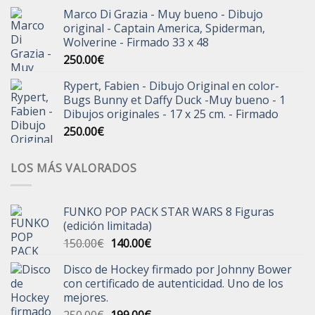
Marco Di Grazia - Muy bueno - Dibujo
original - Captain America, Spiderman,
Wolverine - Firmado 33 x 48
250.00
€
Rypert, Fabien - Dibujo Original en color-
Bugs Bunny et Daffy Duck -Muy bueno - 1
Dibujos originales - 17 x 25 cm. - Firmado
250.00
€
LOS MÁS VALORADOS
FUNKO POP PACK STAR WARS 8 Figuras
(edición limitada)
El
El
150.00
€
140.00
€
precio
precio
Disco de Hockey firmado por Johnny Bower
original
actual
con certificado de autenticidad. Uno de los
era:
es:
mejores.
150.00€.
140.00€.
El
El