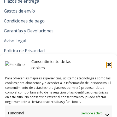
Plazos de entrega
Gastos de envío
Condiciones de pago
Garantías y Devoluciones
Aviso Legal
Política de Privacidad
Contacto
Consentimiento de las
cookies
Política de cookies (UE)
Para ofrecer las mejores experiencias, utilizamos tecnologías como las
cookies para almacenar y/o acceder a la información del dispositivo. El
CONTACTA CON NOSOTROS EN FRIKILINE
consentimiento de estas tecnologías nos permitirá procesar datos
como el comportamiento de navegación o las identificaciones únicas
Llámanos al
924 80 01 85
, al
924 80 08 66
o
en este sitio. No consentir o retirar el consentimiento, puede afectar
envíanos un WhatsApp
648 925 065.
negativamente a ciertas características y funciones.
Funcional
Siempre activo
e-mail
efrikiline@gmail.com
o