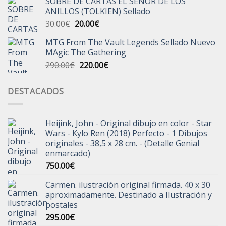
SOBRE DE CARTAS EL SEÑOR DE LOS
original
actual
ANILLOS (TOLKIEN) Sellado
era:
es:
El
El
30.00
€
20.00
€
250.00€.
199.00€.
precio
precio
MTG From The Vault Legends Sellado Nuevo
original
actual
MAgic The Gathering
era:
es:
El
El
290.00
€
220.00
€
30.00€.
20.00€.
precio
precio
original
actual
DESTACADOS
era:
es:
290.00€.
220.00€.
Heijink, John - Original dibujo en color - Star
Wars - Kylo Ren (2018) Perfecto - 1 Dibujos
originales - 38,5 x 28 cm. - (Detalle Genial
enmarcado)
750.00
€
Carmen. ilustración original firmada. 40 x 30
aproximadamente. Destinado a Ilustración y
postales
295.00
€