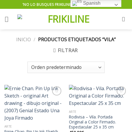
Skip
Spanish
'NO LO BUSQUES FRIKILINE TE LO ENCUENTRA'...
to
content
INICIO
/
PRODUCTOS ETIQUETADOS “VILA”
FILTRAR
Añadir
Añadir
ARTE
a la
a la
Rodivisa – Vila. Portada
lista de
lista de
Original a Color Firmado.
deseos
deseos
Espectacular 25 x 35 cm
ARTE
Ernie Chan. Pin Up Ink Sketch –