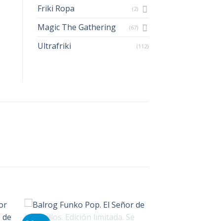
Friki Ropa
(2)
Magic The Gathering
(67)
Ultrafriki
(112)