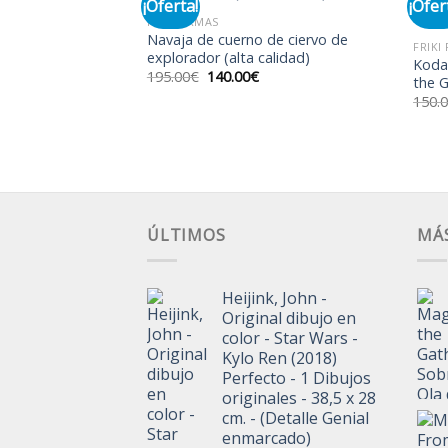
¡Oferta!
¡Ofer
FRIKI ARMAS
ta de amiibo
Navaja de cuerno de ciervo de
Añadir
Añadir
FRIKI
ir) perfectas
explorador (alta calidad)
a la
a la
Koda
lista de
lista de
El
El
195.00
€
140.00
€
the G
deseos
deseos
precio
precio
150.
original
actual
era:
es:
195.00€.
140.00€.
ÚLTIMOS
MÁ
Heijink, John -
Original dibujo en
color - Star Wars -
Kylo Ren (2018)
Perfecto - 1 Dibujos
originales - 38,5 x 28
cm. - (Detalle Genial
enmarcado)