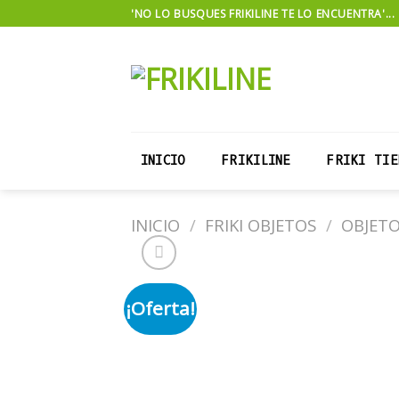
Skip
'NO LO BUSQUES FRIKILINE TE LO ENCUENTRA'...
to
content
INICIO
FRIKILINE
FRIKI TIE
INICIO
/
FRIKI OBJETOS
/
OBJET
¡Oferta!