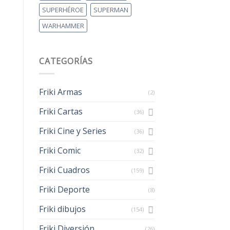
SUPERHÉROE
SUPERMAN
WARHAMMER
CATEGORÍAS
Friki Armas
(2)
Friki Cartas
(36)
Friki Cine y Series
(36)
Friki Comic
(32)
Friki Cuadros
(159)
Friki Deporte
(8)
Friki dibujos
(154)
Friki Diversión
(26)