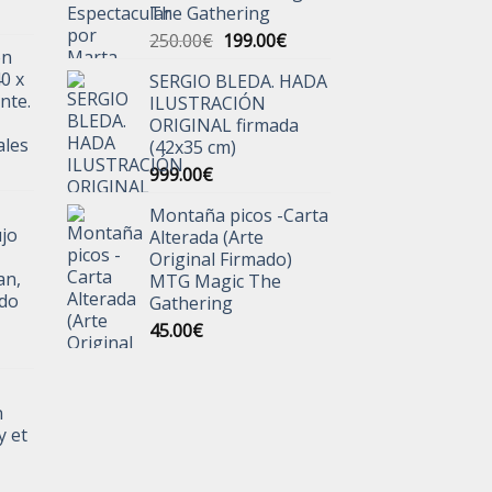
The Gathering
El
El
250.00
€
199.00
€
ón
precio
precio
40 x
SERGIO BLEDA. HADA
original
actual
nte.
ILUSTRACIÓN
era:
es:
ORIGINAL firmada
250.00€.
199.00€.
ales
(42x35 cm)
999.00
€
Montaña picos -Carta
jo
Alterada (Arte
Original Firmado)
an,
MTG Magic The
ado
Gathering
45.00
€
n
y et