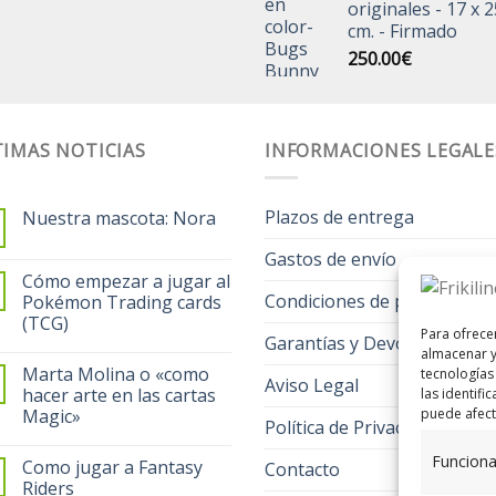
originales - 17 x 2
cm. - Firmado
250.00
€
IMAS NOTICIAS
INFORMACIONES LEGALE
Plazos de entrega
Nuestra mascota: Nora
Gastos de envío
Cómo empezar a jugar al
Condiciones de pago
Pokémon Trading cards
(TCG)
Para ofrece
Garantías y Devoluciones
almacenar y
Marta Molina o «como
tecnologías
Aviso Legal
hacer arte en las cartas
las identifi
puede afecta
Magic»
Política de Privacidad
Funciona
Como jugar a Fantasy
Contacto
Riders