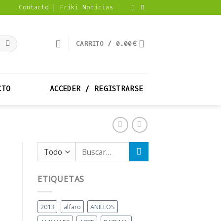
Contacto
Friki Noticias
CARRITO /
0.00
€
CTO
ACCEDER / REGISTRARSE
Buscar
por:
ETIQUETAS
2013
alfaro
ANILLOS