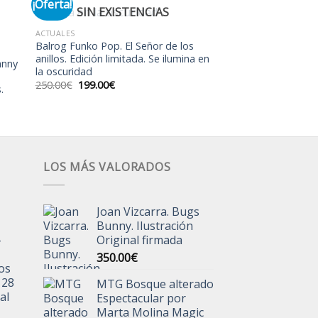
¡Oferta!
SIN EXISTENCIAS
dir
Añadir
ACTUALES
a
a la
Balrog Funko Pop. El Señor de los
 de
lista de
anillos. Edición limitada. Se ilumina en
eos
deseos
hnny
la oscuridad
El
El
250.00
€
199.00
€
.
precio
precio
original
actual
era:
es:
250.00€.
199.00€.
LOS MÁS VALORADOS
Joan Vizcarra. Bugs
Bunny. Ilustración
-
Original firmada
350.00
€
jos
 28
MTG Bosque alterado
al
Espectacular por
Marta Molina Magic