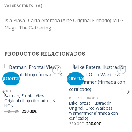
VALORACIONES (0)
Isla Playa -Carta Alterada (Arte Original Firmado) MTG
Magic The Gathering
PRODUCTOS RELACIONADOS
¡Oferta!
¡Oferta!
Añadir
Añadir
ARTE
a la
a la
Batman, Frontal View –
lista de
lista de
DIBUJOS EUROPEO
Original dibujo firmado – K
deseos
deseos
Mike Ratera. Ilustración
NON
Original. Orco Warboss
El
El
290.00
€
250.00
€
Warhammer (firmada con
precio
precio
cerificado)
original
actual
era:
es:
El
El
290.00
€
250.00
€
290.00€.
250.00€.
precio
precio
original
actual