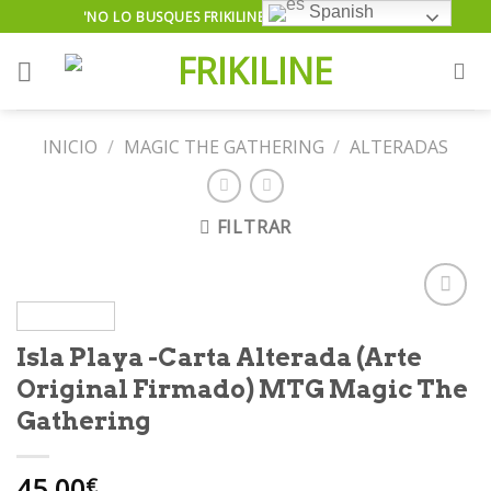
Skip
Spanish
'NO LO BUSQUES FRIKILINE TE LO ENCUENTRA'...
to
content
INICIO
/
MAGIC THE GATHERING
/
ALTERADAS
FILTRAR
Isla Playa -Carta Alterada (Arte
Añadir
Original Firmado) MTG Magic The
a la
lista de
Gathering
deseos
45.00
€