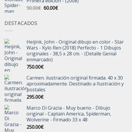
Primera edición - (2008)
El
El
90.00
€
60.00
€
precio
precio
original
actual
DESTACADOS
era:
es:
90.00€.
60.00€.
Heijink, John - Original dibujo en color - Star
Wars - Kylo Ren (2018) Perfecto - 1 Dibujos
originales - 38,5 x 28 cm. - (Detalle Genial
enmarcado)
750.00
€
Carmen. ilustración original firmada. 40 x 30
aproximadamente. Destinado a Ilustración y
postales
295.00
€
Marco Di Grazia - Muy bueno - Dibujo
original - Captain America, Spiderman,
Wolverine - Firmado 33 x 48
250.00
€