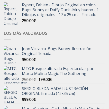
Rypert, Fabien - Dibujo Original en color-
Bugs Bunny et Daffy Duck -Muy bueno - 1
Dibujos originales - 17 x 25 cm. - Firmado
250.00
€
LOS MÁS VALORADOS
Joan Vizcarra. Bugs Bunny. Ilustración
Original firmada
350.00
€
MTG Bosque alterado Espectacular por
Marta Molina Magic The Gathering
El
El
250.00
€
199.00
€
precio
precio
SERGIO BLEDA. HADA ILUSTRACIÓN
original
actual
ORIGINAL firmada (42x35 cm)
era:
es:
999.00
€
250.00€.
199.00€.
Montaña picos -Carta Alterada (Arte Original