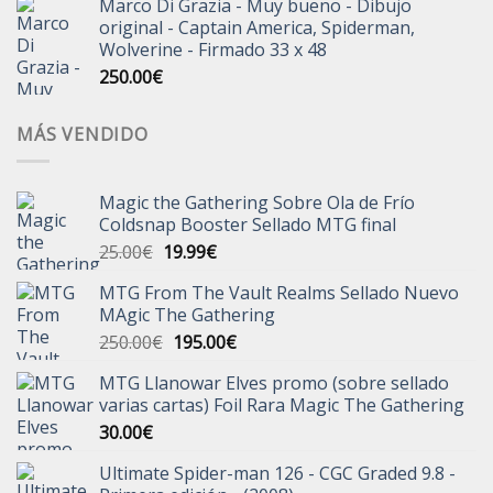
Marco Di Grazia - Muy bueno - Dibujo
original - Captain America, Spiderman,
Wolverine - Firmado 33 x 48
250.00
€
MÁS VENDIDO
Magic the Gathering Sobre Ola de Frío
Coldsnap Booster Sellado MTG final
El
El
25.00
€
19.99
€
precio
precio
MTG From The Vault Realms Sellado Nuevo
original
actual
MAgic The Gathering
era:
es:
El
El
250.00
€
195.00
€
25.00€.
19.99€.
precio
precio
MTG Llanowar Elves promo (sobre sellado
original
actual
varias cartas) Foil Rara Magic The Gathering
era:
es:
30.00
€
250.00€.
195.00€.
Ultimate Spider-man 126 - CGC Graded 9.8 -