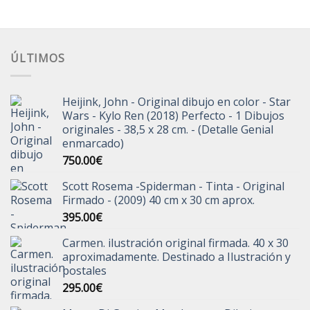
era:
es:
290.00€.
250.00€.
ÚLTIMOS
Heijink, John - Original dibujo en color - Star
Wars - Kylo Ren (2018) Perfecto - 1 Dibujos
originales - 38,5 x 28 cm. - (Detalle Genial
enmarcado)
750.00
€
Scott Rosema -Spiderman - Tinta - Original
Firmado - (2009) 40 cm x 30 cm aprox.
395.00
€
Carmen. ilustración original firmada. 40 x 30
aproximadamente. Destinado a Ilustración y
postales
295.00
€