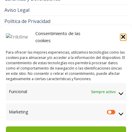
Aviso Legal
Política de Privacidad
Contacto
Consentimiento de las
cookies
Política de cookies (UE)
Para ofrecer las mejores experiencias, utilizamos tecnologías como las
cookies para almacenar y/o acceder a la información del dispositivo. El
CONTACTA CON NOSOTROS EN FRIKILINE
consentimiento de estas tecnologías nos permitirá procesar datos
como el comportamiento de navegación o las identificaciones únicas
Llámanos al
924 80 01 85
, al
924 80 08 66
o
en este sitio. No consentir o retirar el consentimiento, puede afectar
envíanos un WhatsApp
648 925 065.
negativamente a ciertas características y funciones.
Funcional
Siempre activo
e-mail
efrikiline@gmail.com
o
frikiline@hotmail.com
Marketing
Marketi