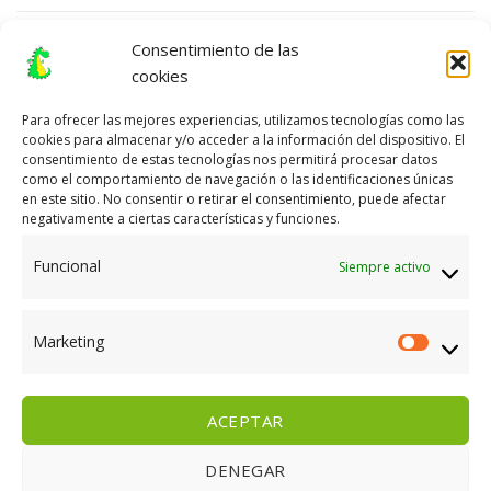
Política de cookies (UE)
Consentimiento de las
cookies
CONTACTA CON NOSOTROS EN FRIKILINE
Para ofrecer las mejores experiencias, utilizamos tecnologías como las
cookies para almacenar y/o acceder a la información del dispositivo. El
consentimiento de estas tecnologías nos permitirá procesar datos
como el comportamiento de navegación o las identificaciones únicas
Llámanos al
924 80 01 85
, al
924 80 08 66
o
en este sitio. No consentir o retirar el consentimiento, puede afectar
envíanos un WhatsApp
648 925 065.
negativamente a ciertas características y funciones.
Funcional
Siempre activo
e-mail
efrikiline@gmail.com
o
frikiline@hotmail.com
Marketing
Marketi
ACEPTAR
PLAZOS DE ENTREGA
GASTOS DE ENVÍO
DENEGAR
CONDICIONES DE PAGO
GARANTÍAS Y DEVOLUCIONES
AVISO LEGAL
POLÍTICA DE PRIVACIDAD
CONTACTO