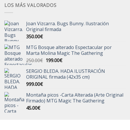
LOS MÁS VALORADOS
Joan Vizcarra. Bugs Bunny. Ilustración
Original firmada
350.00
€
MTG Bosque alterado Espectacular por
Marta Molina Magic The Gathering
El
El
250.00
€
199.00
€
precio
precio
SERGIO BLEDA. HADA ILUSTRACIÓN
original
actual
ORIGINAL firmada (42x35 cm)
era:
es:
999.00
€
250.00€.
199.00€.
Montaña picos -Carta Alterada (Arte Original
Firmado) MTG Magic The Gathering
45.00
€