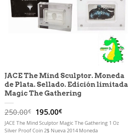
JACE The Mind Sculptor. Moneda
de Plata. Sellado. Edición limitada
Magic The Gathering
El
El
250.00
195.00
€
€
precio
precio
JACE The Mind Sculptor Magic The Gathering 1 Oz
original
actual
Silver Proof Coin 2$ Nueva 2014 Moneda
era:
es: