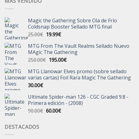
MÁS VENDIDO
Magic the Gathering Sobre Ola de Frío
Coldsnap Booster Sellado MTG final
El
El
25.00
€
19.99
€
precio
precio
MTG From The Vault Realms Sellado Nuevo
original
actual
MAgic The Gathering
era:
es:
El
El
250.00
€
195.00
€
25.00€.
19.99€.
precio
precio
MTG Llanowar Elves promo (sobre sellado
original
actual
varias cartas) Foil Rara Magic The Gathering
era:
es:
30.00
€
250.00€.
195.00€.
Ultimate Spider-man 126 - CGC Graded 9.8 -
Primera edición - (2008)
El
El
90.00
€
60.00
€
precio
precio
original
actual
DESTACADOS
era:
es:
90.00€.
60.00€.