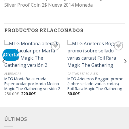
Silver Proof Coin 2$ Nueva 2014 Moneda
PRODUCTOS RELACIONADOS
¡Oferta!
Añadir
Añadir
a la
a la
lista de
lista de
ALTERADAS
CARTAS ESPECIALES
deseos
deseos
MTG Montaña alterada
MTG Arieteros Boggart promo
Espectacular por Marta Molina
(sobre sellado varias cartas)
Magic The Gathering versión 2
Foil Rara Magic The Gathering
El
El
250.00
€
220.00
€
30.00
€
precio
precio
original
actual
era:
es:
250.00€.
220.00€.
ÚLTIMOS