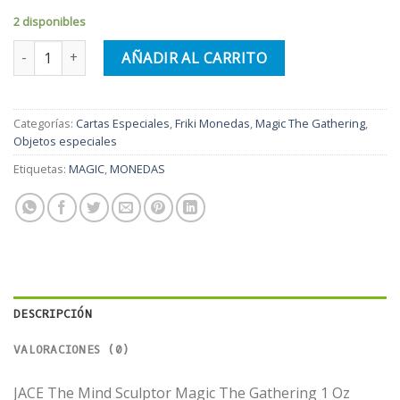
250.00€.
195.00€.
2 disponibles
JACE The Mind Sculptor. Moneda de Plata. Sellado. Edición limit
AÑADIR AL CARRITO
Categorías:
Cartas Especiales
,
Friki Monedas
,
Magic The Gathering
,
Objetos especiales
Etiquetas:
MAGIC
,
MONEDAS
DESCRIPCIÓN
VALORACIONES (0)
JACE The Mind Sculptor Magic The Gathering 1 Oz