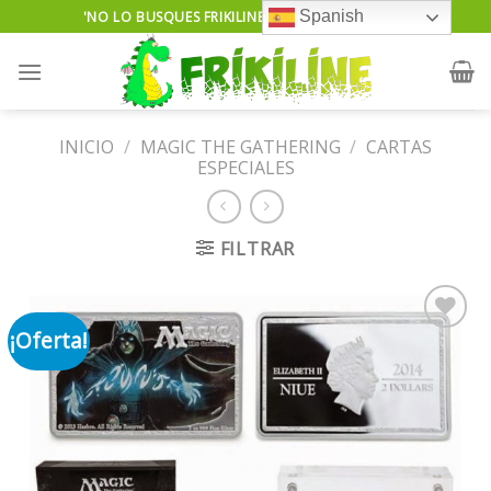
Skip
Spanish
'NO LO BUSQUES FRIKILINE TE LO ENCUENTRA'...
to
content
INICIO
/
MAGIC THE GATHERING
/
CARTAS
ESPECIALES
FILTRAR
¡Oferta!
Añadir
a la
lista de
deseos