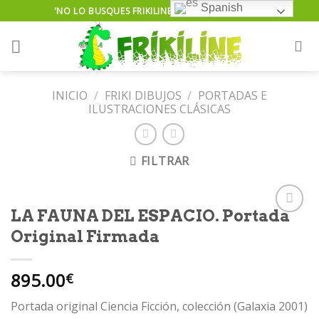
Skip
Spanish
'NO LO BUSQUES FRIKILINE TE LO ENCUENTRA'...
to
content
INICIO
/
FRIKI DIBUJOS
/
PORTADAS E
ILUSTRACIONES CLÁSICAS
FILTRAR
LA FAUNA DEL ESPACIO. Portada
Original Firmada
Añadir
895.00
a la
€
lista de
deseos
Portada original Ciencia Ficción, colección (Galaxia 2001)