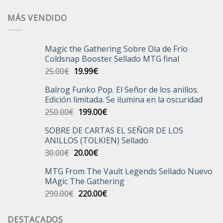
MÁS VENDIDO
Magic the Gathering Sobre Ola de Frío
Coldsnap Booster Sellado MTG final
El
El
25.00
€
19.99
€
precio
precio
Balrog Funko Pop. El Señor de los anillos.
original
actual
Edición limitada. Se ilumina en la oscuridad
era:
es:
El
El
250.00
€
199.00
€
25.00€.
19.99€.
precio
precio
SOBRE DE CARTAS EL SEÑOR DE LOS
original
actual
ANILLOS (TOLKIEN) Sellado
era:
es:
El
El
30.00
€
20.00
€
250.00€.
199.00€.
precio
precio
MTG From The Vault Legends Sellado Nuevo
original
actual
MAgic The Gathering
era:
es:
El
El
290.00
€
220.00
€
30.00€.
20.00€.
precio
precio
original
actual
DESTACADOS