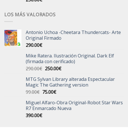
LOS MÁS VALORADOS
Antonio Uchoa -Cheetara Thundercats- Arte
Original Firmado
290.00
€
Mike Ratera. Ilustración Original. Dark Elf
(firmada con cerificado)
El
El
290.00
€
250.00
€
precio
precio
MTG Sylvan Library alterada Espectacular
original
actual
Magic The Gathering version
era:
es:
El
El
99.00
€
75.00
€
290.00€.
250.00€.
precio
precio
Miguel Alfaro-Obra Original-Robot Star Wars
original
actual
R7 Enmarcado Nueva
era:
es:
390.00
€
99.00€.
75.00€.