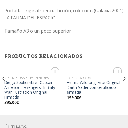
Portada original Ciencia Ficción, colección (Galaxia 2001)
LA FAUNA DEL ESPACIO
Tamaño A3 o un poco superior
PRODUCTOS RELACIONADOS
DIBUJOS USA-SUPERHÉROES
FRIKI CUADROS
Diego Septiembre -Captain
Emma Wildfang. Arte Original
America – Avengers- Infinity
Darth Vader con certificado
War. Ilustración Original
firmada
Añadir
Añadir
Firmada
a la
a la
199.00
€
lista de
lista de
395.00
€
deseos
deseos
ÚLTIMOS