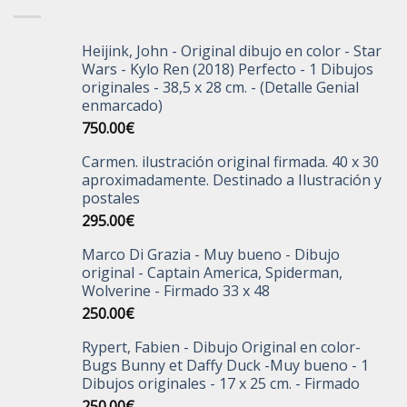
era:
es:
290.00€.
220.00€.
Heijink, John - Original dibujo en color - Star
Wars - Kylo Ren (2018) Perfecto - 1 Dibujos
originales - 38,5 x 28 cm. - (Detalle Genial
enmarcado)
750.00
€
Carmen. ilustración original firmada. 40 x 30
aproximadamente. Destinado a Ilustración y
postales
295.00
€
Marco Di Grazia - Muy bueno - Dibujo
original - Captain America, Spiderman,
Wolverine - Firmado 33 x 48
250.00
€
Rypert, Fabien - Dibujo Original en color-
Bugs Bunny et Daffy Duck -Muy bueno - 1
Dibujos originales - 17 x 25 cm. - Firmado
250.00
€