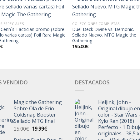
Añadir
Aña
S ESPECIALES
COLECCIONES COMPLETAS
a la
a l
Cenn´s Tactician promo (sobre
Duel Deck Divine vs. Demonic.
lista de
lista
do varias cartas) Foil Rara Magic
Sellado Nuevo. MTG Magic the
deseos
des
Gathering
Gathering
0
€
195.00
€
S VENDIDO
DESTACADOS
Magic the Gathering
Heijink, John -
Sobre Ola de Frío
Original dibujo en
Coldsnap Booster
color - Star Wars 
Sellado MTG final
Kylo Ren (2018)
Perfecto - 1 Dibu
El
El
25.00
€
19.99
€
originales - 38,5 x
precio
precio
cm. - (Detalle Geni