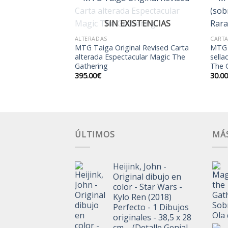
SIN EXISTENCIAS
Añadir
Añadir
LETAS
ALTERADAS
CARTA
a la
a la
es Fire & Lighting
MTG Taiga Original Revised Carta
MTG 
lista de
lista de
c The Gathering
alterada Espectacular Magic The
sella
deseos
deseos
Gathering
The 
395.00
€
30.0
ÚLTIMOS
MÁ
Heijink, John -
Original dibujo en
color - Star Wars -
Kylo Ren (2018)
Perfecto - 1 Dibujos
originales - 38,5 x 28
cm. - (Detalle Genial