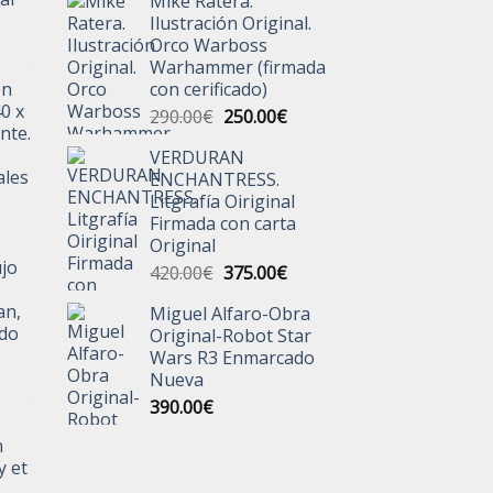
Mike Ratera.
original
actual
Ilustración Original.
era:
es:
Orco Warboss
220.00€.
190.00€.
Warhammer (firmada
ón
con cerificado)
40 x
El
El
290.00
€
250.00
€
nte.
precio
precio
VERDURAN
original
actual
ales
ENCHANTRESS.
era:
es:
Litgrafía Oiriginal
290.00€.
250.00€.
Firmada con carta
Original
jo
El
El
420.00
€
375.00
€
precio
precio
an,
Miguel Alfaro-Obra
original
actual
ado
Original-Robot Star
era:
es:
Wars R3 Enmarcado
420.00€.
375.00€.
Nueva
390.00
€
n
y et