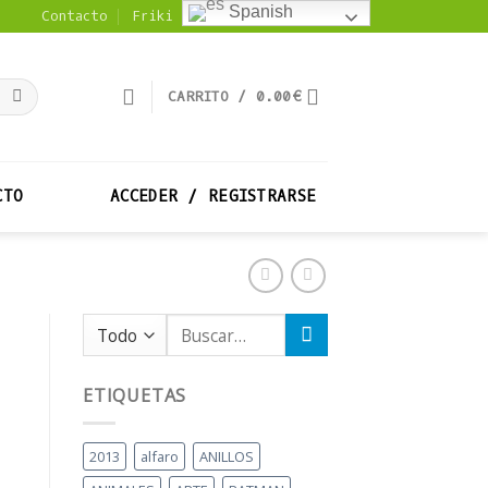
Spanish
Contacto
Friki Noticias
CARRITO /
0.00
€
CTO
ACCEDER / REGISTRARSE
Buscar
por:
ETIQUETAS
2013
alfaro
ANILLOS