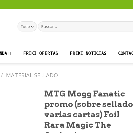
Buscar
por:
NDA
FRIKI OFERTAS
FRIKI NOTICIAS
CONTA
/
MATERIAL SELLADO
MTG Mogg Fanatic
promo (sobre sellado
varias cartas) Foil
Añadir
a la
Rara Magic The
lista de
deseos