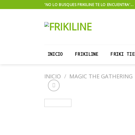
Skip
'NO LO BUSQUES FRIKILINE TE LO ENCUENTRA'...
to
content
INICIO
FRIKILINE
FRIKI TIE
INICIO
/
MAGIC THE GATHERING