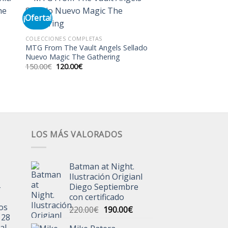
¡Oferta!
dir
Añadir
COLECCIONES COMPLETAS
a
a la
MTG From The Vault Angels Sellado
 de
lista de
Nuevo Magic The Gathering
eos
deseos
El
El
150.00
€
120.00
€
precio
precio
original
actual
era:
es:
150.00€.
120.00€.
LOS MÁS VALORADOS
Batman at Night.
Ilustración Origianl
-
Diego Septiembre
con certificado
jos
El
El
220.00
€
190.00
€
 28
precio
precio
al