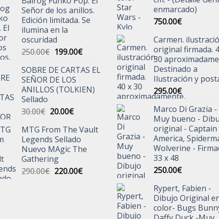
Balrog Funko Pop. El
original
actual
enmarcado)
Señor de los anillos.
era:
es:
Edición limitada. Se
750.00
€
25.00€.
19.99€.
ilumina en la
oscuridad
Carmen. ilustraci
original firmada. 
El
El
250.00
€
199.00
€
30 aproximadame
precio
precio
Destinado a
SOBRE DE CARTAS EL
original
actual
Ilustración y post
SEÑOR DE LOS
era:
es:
ANILLOS (TOLKIEN)
295.00
€
250.00€.
199.00€.
Sellado
Marco Di Grazia -
El
El
30.00
€
20.00
€
Muy bueno - Dibu
precio
precio
original - Captain
MTG From The Vault
original
actual
America, Spiderm
Legends Sellado
era:
es:
Wolverine - Firm
Nuevo MAgic The
30.00€.
20.00€.
33 x 48
Gathering
250.00
€
El
El
290.00
€
220.00
€
precio
precio
Rypert, Fabien -
original
actual
Dibujo Original e
era:
es:
color- Bugs Bunn
290.00€.
220.00€.
Daffy Duck -Muy