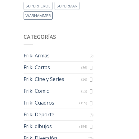
SUPERHÉROE
SUPERMAN
WARHAMMER
CATEGORÍAS
Friki Armas
(2)
Friki Cartas
(36)
Friki Cine y Series
(36)
Friki Comic
(32)
Friki Cuadros
(159)
Friki Deporte
(8)
Friki dibujos
(154)
Friki Diversión
(26)