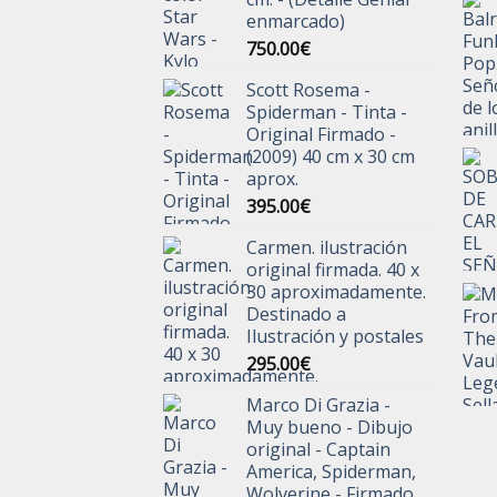
enmarcado)
750.00
€
Scott Rosema -
Spiderman - Tinta -
Original Firmado -
(2009) 40 cm x 30 cm
aprox.
395.00
€
Carmen. ilustración
original firmada. 40 x
30 aproximadamente.
Destinado a
Ilustración y postales
295.00
€
Marco Di Grazia -
Muy bueno - Dibujo
original - Captain
America, Spiderman,
Wolverine - Firmado