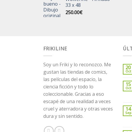
33 x 48
250.00
€
FRIKILINE
ÚLT
Soy un Friki y lo reconozco. Me
20
gustan las tiendas de comics,
Oct
las películas del espacio, la
15
ciencia ficción y todo lo
Oct
coleccionable. Gracias a eso
escapé de una realidad a veces
cruel y aterradora y otras veces
14
Sep
dura y sin sentido.