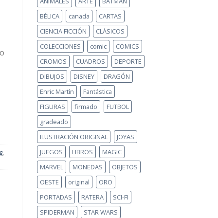
ANIMALES
ARTE
BATMAN
BÉLICA
canada
CARTAS
CIENCIA FICCIÓN
CLÁSICOS
COLECCIONES
comic
COMICS
do
CROMOS
CUADROS
DEPORTE
DIBUJOS
DISNEY
DRAGÓN
Enric Martín
Fantástica
FIGURAS
firmado
FUTBOL
gradeado
ILUSTRACIÓN ORIGINAL
JOYAS
JUEGOS
LIBROS
MAGIC
g
,
MARVEL
MONEDAS
OBJETOS
OESTE
original
ORO
PORTADAS
RATERA
SCI-FI
SPIDERMAN
STAR WARS