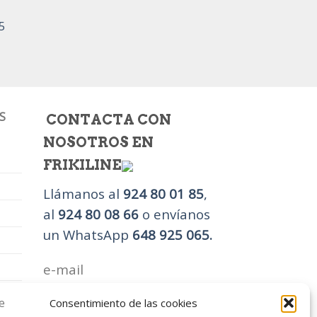
5
S
CONTACTA CON
NOSOTROS EN
FRIKILINE
Llámanos al
924 80 01 85
,
al
924 80 08 66
o envíanos
un WhatsApp
648 925 065.
e-mail
efrikiline@gmail.com
o
Consentimiento de las cookies
frikiline@hotmail.com