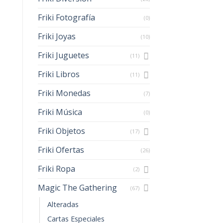
Friki Fotografía
(0)
Friki Joyas
(10)
Friki Juguetes
(11)
Friki Libros
(11)
Friki Monedas
(7)
Friki Música
(0)
Friki Objetos
(17)
Friki Ofertas
(26)
Friki Ropa
(2)
Magic The Gathering
(67)
Alteradas
Cartas Especiales