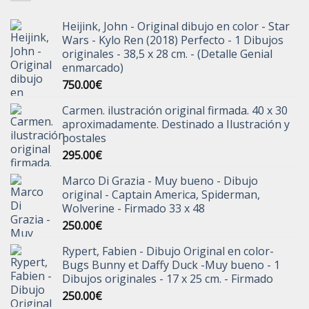
290.00€.
220.00€.
Heijink, John - Original dibujo en color - Star
Wars - Kylo Ren (2018) Perfecto - 1 Dibujos
originales - 38,5 x 28 cm. - (Detalle Genial
enmarcado)
750.00
€
Carmen. ilustración original firmada. 40 x 30
aproximadamente. Destinado a Ilustración y
postales
295.00
€
Marco Di Grazia - Muy bueno - Dibujo
original - Captain America, Spiderman,
Wolverine - Firmado 33 x 48
250.00
€
Rypert, Fabien - Dibujo Original en color-
Bugs Bunny et Daffy Duck -Muy bueno - 1
Dibujos originales - 17 x 25 cm. - Firmado
250.00
€