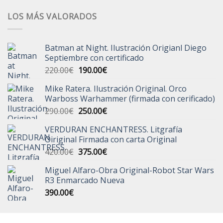
LOS MÁS VALORADOS
Batman at Night. Ilustración Origianl Diego
Septiembre con certificado
El
El
220.00
€
190.00
€
precio
precio
Mike Ratera. Ilustración Original. Orco
original
actual
Warboss Warhammer (firmada con cerificado)
era:
es:
El
El
290.00
€
250.00
€
220.00€.
190.00€.
precio
precio
VERDURAN ENCHANTRESS. Litgrafía
original
actual
Oiriginal Firmada con carta Original
era:
es:
El
El
420.00
€
375.00
€
290.00€.
250.00€.
precio
precio
Miguel Alfaro-Obra Original-Robot Star Wars
original
actual
R3 Enmarcado Nueva
era:
es:
390.00
€
420.00€.
375.00€.