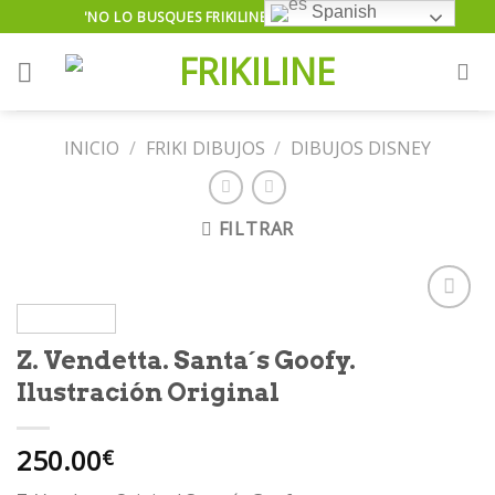
Skip
Spanish
'NO LO BUSQUES FRIKILINE TE LO ENCUENTRA'...
to
content
INICIO
/
FRIKI DIBUJOS
/
DIBUJOS DISNEY
FILTRAR
Z. Vendetta. Santa´s Goofy.
Añadir
Ilustración Original
a la
lista de
deseos
250.00
€