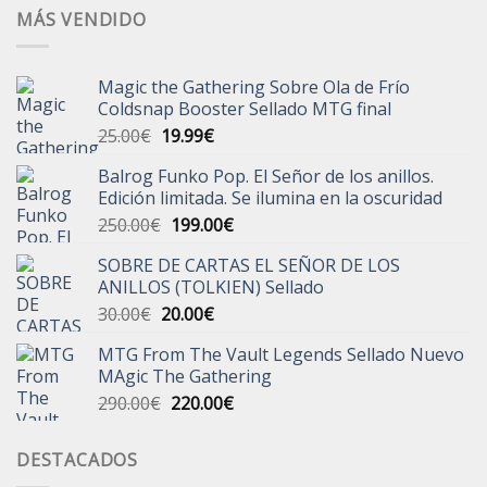
MÁS VENDIDO
Magic the Gathering Sobre Ola de Frío
Coldsnap Booster Sellado MTG final
El
El
25.00
€
19.99
€
precio
precio
Balrog Funko Pop. El Señor de los anillos.
original
actual
Edición limitada. Se ilumina en la oscuridad
era:
es:
El
El
250.00
€
199.00
€
25.00€.
19.99€.
precio
precio
SOBRE DE CARTAS EL SEÑOR DE LOS
original
actual
ANILLOS (TOLKIEN) Sellado
era:
es:
El
El
30.00
€
20.00
€
250.00€.
199.00€.
precio
precio
MTG From The Vault Legends Sellado Nuevo
original
actual
MAgic The Gathering
era:
es:
El
El
290.00
€
220.00
€
30.00€.
20.00€.
precio
precio
original
actual
DESTACADOS
era:
es: