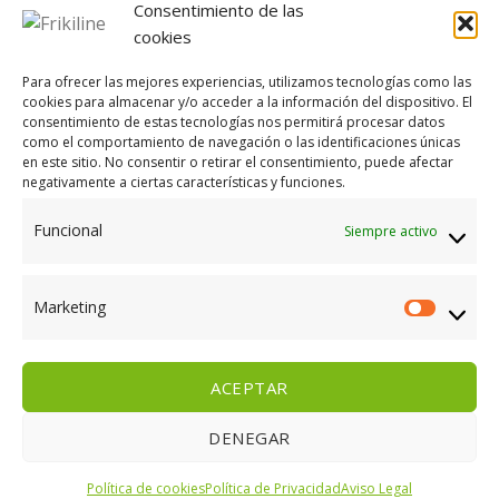
Contacto
Consentimiento de las
cookies
Política de cookies (UE)
Para ofrecer las mejores experiencias, utilizamos tecnologías como las
cookies para almacenar y/o acceder a la información del dispositivo. El
CONTACTA CON NOSOTROS EN FRIKILINE
consentimiento de estas tecnologías nos permitirá procesar datos
como el comportamiento de navegación o las identificaciones únicas
Llámanos al
924 80 01 85
, al
924 80 08 66
o
en este sitio. No consentir o retirar el consentimiento, puede afectar
envíanos un WhatsApp
648 925 065.
negativamente a ciertas características y funciones.
Funcional
Siempre activo
e-mail
efrikiline@gmail.com
o
frikiline@hotmail.com
Marketing
Marketi
ACEPTAR
PLAZOS DE ENTREGA
GASTOS DE ENVÍO
CONDICIONES DE PAGO
DENEGAR
GARANTÍAS Y DEVOLUCIONES
AVISO LEGAL
POLÍTICA DE PRIVACIDAD
CONTACTO
POLÍTICA DE COOKIES (UE)
Política de cookies
Política de Privacidad
Aviso Legal