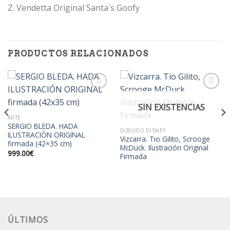
Z. Vendetta Original Santa´s Goofy
PRODUCTOS RELACIONADOS
SIN EXISTENCIAS
Añadir
Añadir
ARTE
a la
a la
SERGIO BLEDA. HADA
lista de
lista de
DIBUJOS DISNEY
ILUSTRACIÓN ORIGINAL
deseos
deseos
Vizcarra. Tio Gilito, Scrooge
firmada (42×35 cm)
McDuck. Ilustración Original
999.00
€
Firmada
ÚLTIMOS