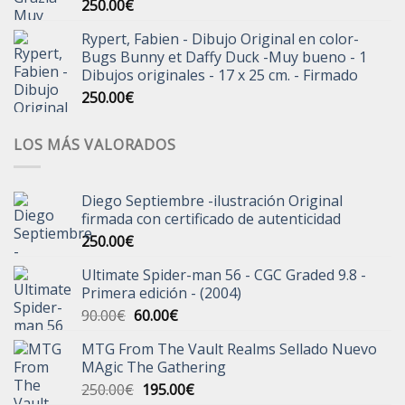
250.00
€
Rypert, Fabien - Dibujo Original en color-
Bugs Bunny et Daffy Duck -Muy bueno - 1
Dibujos originales - 17 x 25 cm. - Firmado
250.00
€
LOS MÁS VALORADOS
Diego Septiembre -ilustración Original
firmada con certificado de autenticidad
250.00
€
Ultimate Spider-man 56 - CGC Graded 9.8 -
Primera edición - (2004)
El
El
90.00
€
60.00
€
precio
precio
MTG From The Vault Realms Sellado Nuevo
original
actual
MAgic The Gathering
era:
es:
El
El
250.00
€
195.00
€
90.00€.
60.00€.