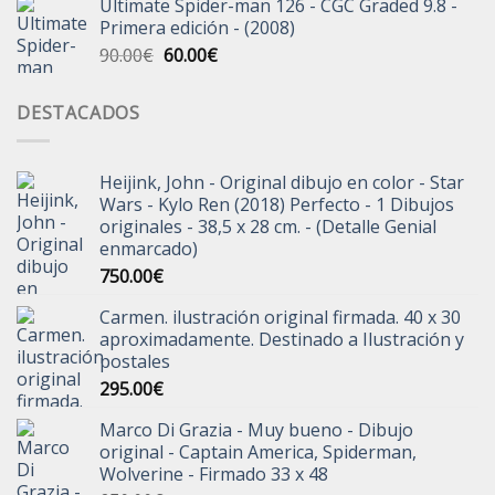
Ultimate Spider-man 126 - CGC Graded 9.8 -
Primera edición - (2008)
El
El
90.00
€
60.00
€
precio
precio
original
actual
DESTACADOS
era:
es:
90.00€.
60.00€.
Heijink, John - Original dibujo en color - Star
Wars - Kylo Ren (2018) Perfecto - 1 Dibujos
originales - 38,5 x 28 cm. - (Detalle Genial
enmarcado)
750.00
€
Carmen. ilustración original firmada. 40 x 30
aproximadamente. Destinado a Ilustración y
postales
295.00
€
Marco Di Grazia - Muy bueno - Dibujo
original - Captain America, Spiderman,
Wolverine - Firmado 33 x 48