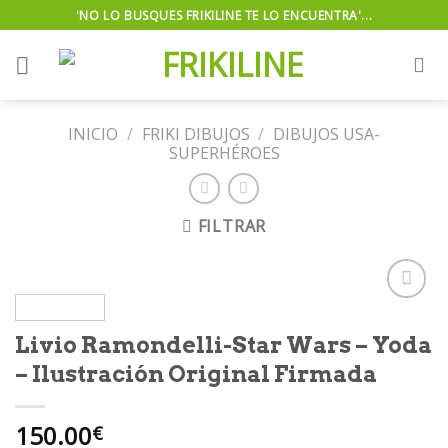
Skip
'NO LO BUSQUES FRIKILINE TE LO ENCUENTRA'...
to
content
INICIO
/
FRIKI DIBUJOS
/
DIBUJOS USA-
SUPERHÉROES
FILTRAR
Livio Ramondelli-Star Wars – Yoda
Añadir
– Ilustración Original Firmada
a la
lista de
deseos
150.00
€