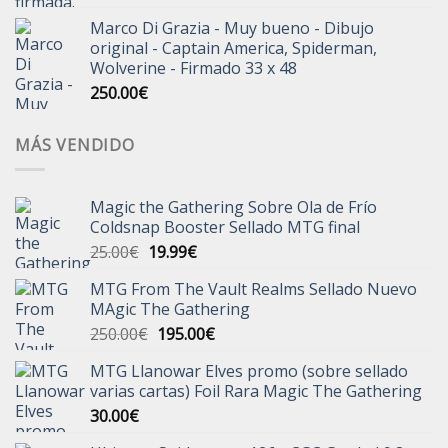
Marco Di Grazia - Muy bueno - Dibujo
original - Captain America, Spiderman,
Wolverine - Firmado 33 x 48
250.00
€
MÁS VENDIDO
Magic the Gathering Sobre Ola de Frío
Coldsnap Booster Sellado MTG final
El
El
25.00
€
19.99
€
precio
precio
MTG From The Vault Realms Sellado Nuevo
original
actual
MAgic The Gathering
era:
es:
El
El
250.00
€
195.00
€
25.00€.
19.99€.
precio
precio
MTG Llanowar Elves promo (sobre sellado
original
actual
varias cartas) Foil Rara Magic The Gathering
era:
es:
30.00
€
250.00€.
195.00€.