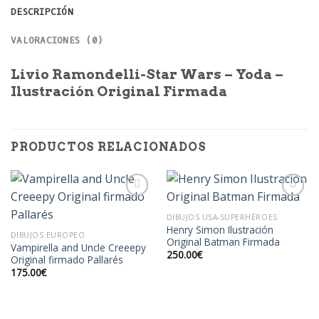
DESCRIPCIÓN
VALORACIONES (0)
Livio Ramondelli-Star Wars – Yoda –
Ilustración Original Firmada
PRODUCTOS RELACIONADOS
DIBUJOS USA-SUPERHÉROES
Henry Simon Ilustración
Añadir
Añadir
DIBUJOS EUROPEO
Original Batman Firmada
a la
a la
Vampirella and Uncle Creeepy
lista de
lista de
250.00
€
Original firmado Pallarés
deseos
deseos
175.00
€