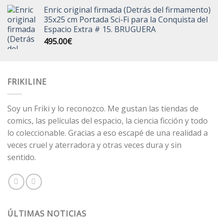
precio
precio
Enric original firmada (Detrás del firmamento)
original
actual
35x25 cm Portada Sci-Fi para la Conquista del
era:
es:
Espacio Extra # 15. BRUGUERA
250.00€.
195.00€.
495.00
€
FRIKILINE
Soy un Friki y lo reconozco. Me gustan las tiendas de
comics, las películas del espacio, la ciencia ficción y todo
lo coleccionable. Gracias a eso escapé de una realidad a
veces cruel y aterradora y otras veces dura y sin
sentido.
ÚLTIMAS NOTICIAS