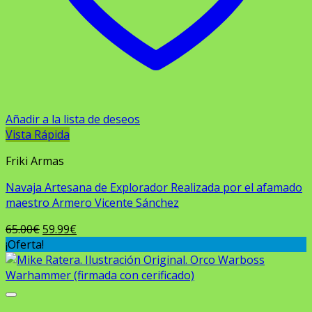
Añadir a la lista de deseos
Vista Rápida
Friki Armas
Navaja Artesana de Explorador Realizada por el afamado
maestro Armero Vicente Sánchez
El
El
65.00
€
59.99
€
precio
precio
¡Oferta!
original
actual
era:
es:
65.00€.
59.99€.