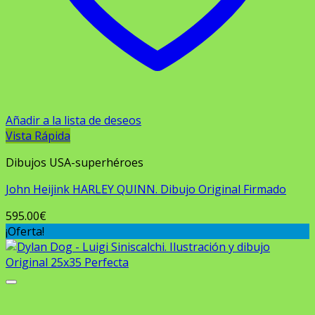
Añadir a la lista de deseos
Vista Rápida
Dibujos USA-superhéroes
John Heijink HARLEY QUINN. Dibujo Original Firmado
595.00
€
¡Oferta!