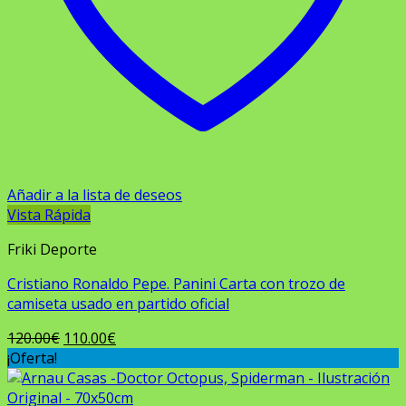
Añadir a la lista de deseos
Vista Rápida
Friki Deporte
Cristiano Ronaldo Pepe. Panini Carta con trozo de
camiseta usado en partido oficial
El
El
120.00
€
110.00
€
precio
precio
¡Oferta!
original
actual
era:
es: