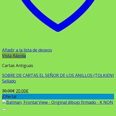
Añadir a la lista de deseos
Vista Rápida
Cartas Antiguas
SOBRE DE CARTAS EL SEÑOR DE LOS ANILLOS (TOLKIEN)
Sellado
El
El
30.00
€
20.00
€
precio
precio
¡Oferta!
original
actual
era:
es:
30.00€.
20.00€.