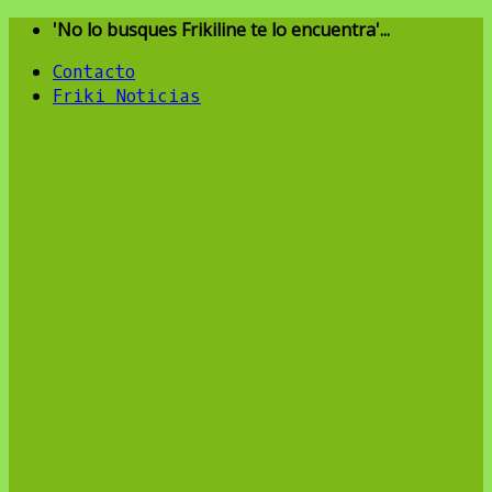
Skip
'No lo busques Frikiline te lo encuentra'...
to
Contacto
content
Friki Noticias