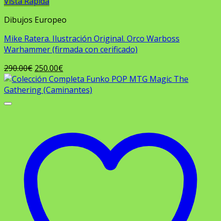
Vista Rápida
Dibujos Europeo
Mike Ratera. Ilustración Original. Orco Warboss
Warhammer (firmada con cerificado)
El
El
290.00
€
250.00
€
precio
precio
original
actual
era:
es:
290.00€.
250.00€.