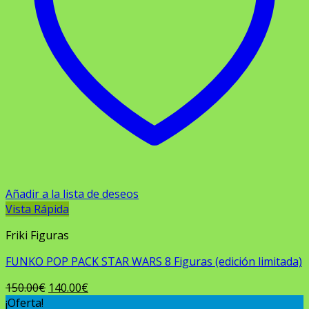
Añadir a la lista de deseos
Vista Rápida
Friki Figuras
FUNKO POP PACK STAR WARS 8 Figuras (edición limitada)
El
El
150.00
€
140.00
€
precio
precio
¡Oferta!