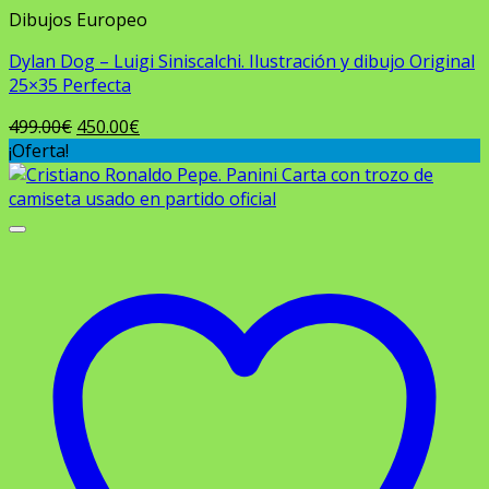
Dibujos Europeo
Dylan Dog – Luigi Siniscalchi. Ilustración y dibujo Original
25×35 Perfecta
El
El
499.00
€
450.00
€
precio
precio
¡Oferta!
original
actual
era:
es:
499.00€.
450.00€.