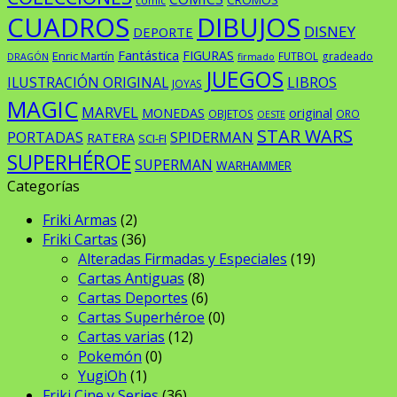
comic
CUADROS
DIBUJOS
DISNEY
DEPORTE
Fantástica
FIGURAS
Enric Martín
FUTBOL
gradeado
DRAGÓN
firmado
JUEGOS
ILUSTRACIÓN ORIGINAL
LIBROS
JOYAS
MAGIC
MARVEL
original
MONEDAS
OBJETOS
ORO
OESTE
STAR WARS
PORTADAS
SPIDERMAN
RATERA
SCI-FI
SUPERHÉROE
SUPERMAN
WARHAMMER
Categorías
Friki Armas
(2)
Friki Cartas
(36)
Alteradas Firmadas y Especiales
(19)
Cartas Antiguas
(8)
Cartas Deportes
(6)
Cartas Superhéroe
(0)
Cartas varias
(12)
Pokemón
(0)
YugiOh
(1)
Friki Cine y Series
(36)