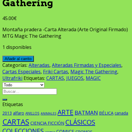
Gathering
45.00
€
Montaña pradera -Carta Alterada (Arte Original Firmado)
MTG Magic The Gathering
1 disponibles
Añadir al carrito
Categorías:
Alteradas
,
Alteradas Firmadas y Especiales
,
Cartas Especiales
,
Friki Cartas
,
Magic The Gathering
,
Ultrafriki
Etiquetas:
CARTAS
,
JUEGOS
,
MAGIC
Buscar
por:
Etiquetas
ARTE
BATMAN
BÉLICA
2013
alfaro
canada
ANILLOS
ANIMALES
CARTAS
CLÁSICOS
CIENCIA FICCIÓN
COLECCIONES
COMICS
CROMOS