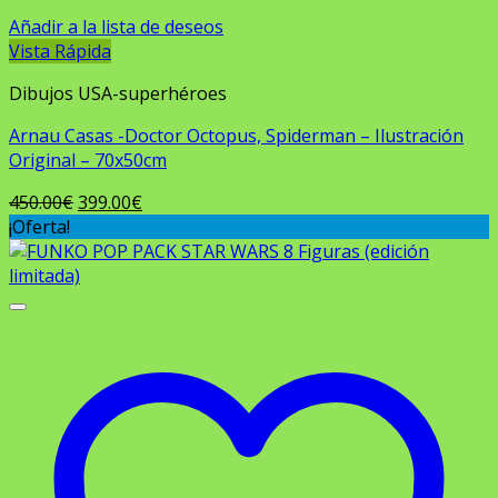
Añadir a la lista de deseos
Vista Rápida
Dibujos USA-superhéroes
Arnau Casas -Doctor Octopus, Spiderman – Ilustración
Original – 70x50cm
El
El
450.00
€
399.00
€
precio
precio
¡Oferta!
original
actual
era:
es:
450.00€.
399.00€.