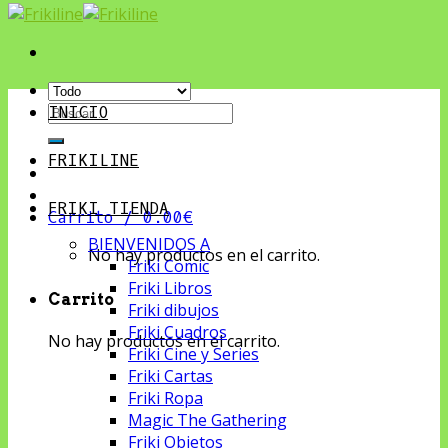
Buscar
INICIO
por:
FRIKILINE
FRIKI TIENDA
Carrito /
0.00
€
BIENVENIDOS A
No hay productos en el carrito.
Friki Comic
Friki Libros
Carrito
Friki dibujos
Friki Cuadros
No hay productos en el carrito.
Friki Cine y Series
Friki Cartas
Friki Ropa
Magic The Gathering
Friki Objetos