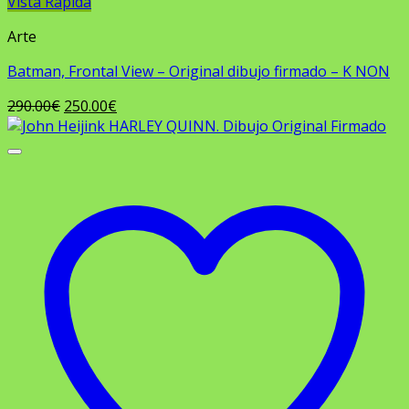
Vista Rápida
Arte
Batman, Frontal View – Original dibujo firmado – K NON
El
El
290.00
€
250.00
€
precio
precio
original
actual
era:
es:
290.00€.
250.00€.