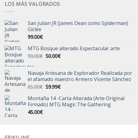
LOS MÁS VALORADOS
San Julian JR (James Dean como Spiderman)
Giclée
99.00
€
MTG Bosque alterado Espectacular arte
El
El
90.00
€
50.00
€
precio
precio
original
actual
Navaja Artesana de Explorador Realizada por
era:
es:
el afamado maestro Armero Vicente Sánchez
90.00€.
50.00€.
El
El
65.00
€
59.99
€
precio
precio
Montaña 14 -Carta Alterada (Arte Original
original
actual
Firmado) MTG Magic The Gathering
era:
es:
45.00
€
65.00€.
59.99€.
FRIKILINE