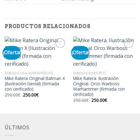
PRODUCTOS RELACIONADOS
¡Oferta!
¡Oferta!
Añadir
Añadir
a la
a la
lista de
lista de
DIBUJOS USA-SUPERHÉROES
DIBUJOS EUROPEO
deseos
deseos
Mike Ratera Original Batman X
Mike Ratera. Ilustración
(Ilustración Genial) (firmada
Original. Orco Warboss
con cerificado)
Warhammer (firmada con
cerificado)
El
El
290.00
€
250.00
€
precio
precio
El
El
290.00
€
250.00
€
original
actual
precio
precio
era:
es:
original
actual
290.00€.
250.00€.
era:
es:
290.00€.
250.00€.
ÚLTIMOS