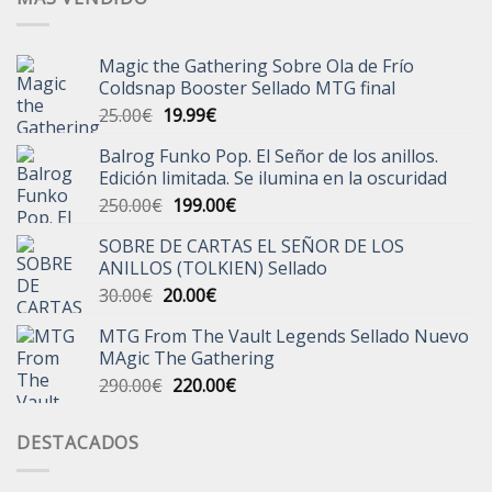
Magic the Gathering Sobre Ola de Frío
Coldsnap Booster Sellado MTG final
El
El
25.00
€
19.99
€
precio
precio
Balrog Funko Pop. El Señor de los anillos.
original
actual
Edición limitada. Se ilumina en la oscuridad
era:
es:
El
El
250.00
€
199.00
€
25.00€.
19.99€.
precio
precio
SOBRE DE CARTAS EL SEÑOR DE LOS
original
actual
ANILLOS (TOLKIEN) Sellado
era:
es:
El
El
30.00
€
20.00
€
250.00€.
199.00€.
precio
precio
MTG From The Vault Legends Sellado Nuevo
original
actual
MAgic The Gathering
era:
es:
El
El
290.00
€
220.00
€
30.00€.
20.00€.
precio
precio
original
actual
DESTACADOS
era:
es:
290.00€.
220.00€.