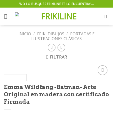
Skip
'NO LO BUSQUES FRIKILINE TE LO ENCUENTRA'...
to
content
INICIO
/
FRIKI DIBUJOS
/
PORTADAS E
ILUSTRACIONES CLÁSICAS
FILTRAR
Emma Wildfang -Batman- Arte
Añadir
Original en madera con certificado
a la
lista de
Firmada
deseos